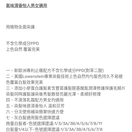
氣味清香怡人男女適用
用植物全面染護
不含化學成分PPD
上色自然 覆蓋完美
一、新歐洲專利止癢配方不含化學成分PPD(對苯二胺)
二、美國Lowenstein專業染髮技術上色自然均勻髮色持久不易褪
色覆蓋白髮效果完美
三、添加小麥蛋白護髮素含豐富護髮胺基酸能潤澤修護保護毛鱗片
染髮同時護髮讓染後秀髮散發亮麗光澤、柔順好梳理
四、不滴落乳霜配方男女均適用
五、染髮味道清香怡人 溫和芬芳
六、分次使用補染簡單快速方便
七、灰白髮適用髮色選擇建議
微量白髮者-色號選擇建議:1/3/3A/3B/4/5/6/7/8/11
白髮量1/4以下-色號選擇建議:1/3/3A/3B/4/5/6/7/8