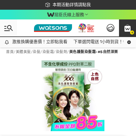
下載app最高回饋$350
本期活動詳情請點我
屈臣氏線上服務
0
激推換購優惠價！立即點我看
激推換購優惠價！立即點我看
下單選閃電送 1小時到貨！領神券
首頁
/
美體美髮
/
染髮
/
染髮霜/染髮劑
/
美色護髮染髮霜-#5自然深栗