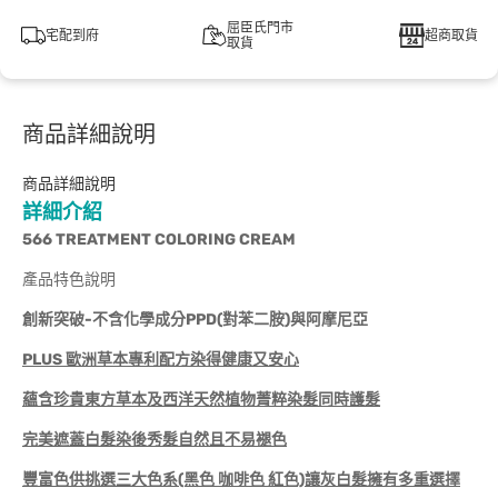
屈臣氏門市
宅配到府
超商取貨
取貨
商品詳細說明
商品詳細說明
詳細介紹
566 TREATMENT COLORING CREAM
產品特色說明
創新突破-不含化學成分PPD(對苯二胺)與阿摩尼亞
PLUS
歐洲草本專利配方染得健康又安心
蘊含珍貴東方草本及西洋天然植物菁粹染髮同時護髮
完美遮蓋白髮染後秀髮自然且不易褪色
豐富色供挑選三大色系(黑色 咖啡色 紅色)讓灰白髮擁有多重選擇