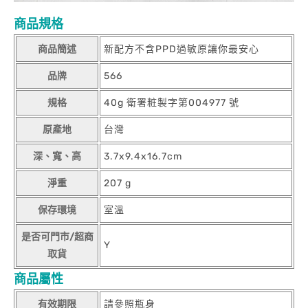
商品規格
商品簡述
新配方不含PPD過敏原讓你最安心
品牌
566
規格
40g 衛署粧製字第004977 號
原產地
台灣
深、寬、高
3.7x9.4x16.7cm
淨重
207 g
保存環境
室溫
是否可門市/超商
Y
取貨
商品屬性
有效期限
請參照瓶身