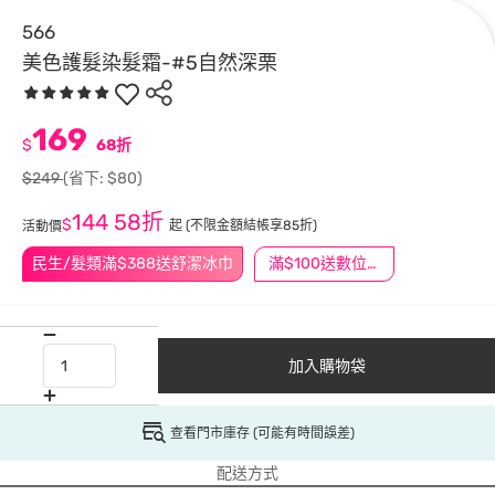
566
美色護髮染髮霜-#5自然深栗
169
$
68折
$249
(省下: $80)
144
58折
$
起
(不限金額結帳享85折)
活動價
民生/髮類滿$388送舒潔冰巾
滿$100送數位印花
加入購物袋
查看門市庫存 (可能有時間誤差)
配送方式