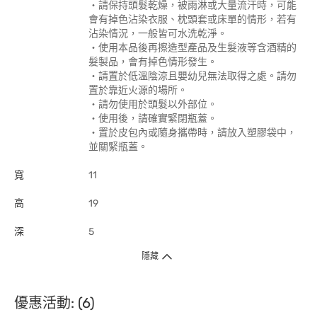
‧請保持頭髮乾燥，被雨淋或大量流汗時，可能
會有掉色沾染衣服、枕頭套或床單的情形，若有
沾染情況，一般皆可水洗乾淨。
‧使用本品後再擦造型產品及生髮液等含酒精的
髮製品，會有掉色情形發生。
‧請置於低溫陰涼且嬰幼兒無法取得之處。請勿
置於靠近火源的場所。
‧請勿使用於頭髮以外部位。
‧使用後，請確實緊閉瓶蓋。
‧置於皮包內或隨身攜帶時，請放入塑膠袋中，
並關緊瓶蓋。
寬
11
高
19
深
5
隱藏
優惠活動: (6)