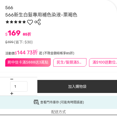
566
566新生白髮專用補色染液-栗褐色
169
$
85折
$199
(省下: $30)
144
73折
$
起
(不限金額結帳享85折)
活動價
刷中信卡滿$888送3萬點
民生/髮類滿$388送舒潔冰巾
滿$100
加入購物袋
查看門市庫存 (可能有時間誤差)
配送方式