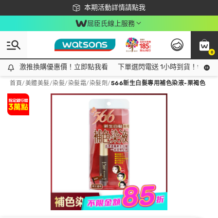
下載app最高回饋$350
本期活動詳情請點我
屈臣氏線上服務
0
激推換購優惠價！立即點我看
激推換購優惠價！立即點我看
下單選閃電送 1小時到貨！領神券
首頁
/
美體美髮
/
染髮
/
染髮霜/染髮劑
/
566新生白髮專用補色染液-栗褐色