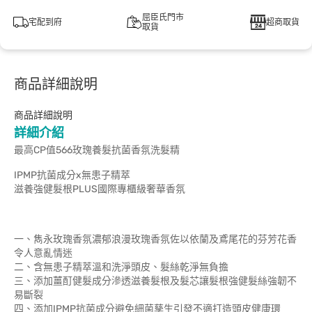
屈臣氏門市
宅配到府
超商取貨
取貨
商品詳細說明
商品詳細說明
詳細介紹
最高CP值566玫瑰養髮抗菌香氛洗髮精
IPMP抗菌成分x無患子精萃
滋養強健髮根PLUS國際專櫃級奢華香氛
一、雋永玫瑰香氛濃郁浪漫玫瑰香氛佐以依蘭及鳶尾花的芬芳花香
令人意亂情迷
二、含無患子精萃溫和洗淨頭皮、髮絲乾淨無負擔
三、添加薑酊健髮成分滲透滋養髮根及髮芯讓髮根強健髮絲強韌不
易斷裂
四、添加IPMP抗菌成分避免細菌孳生引發不適打造頭皮健康環