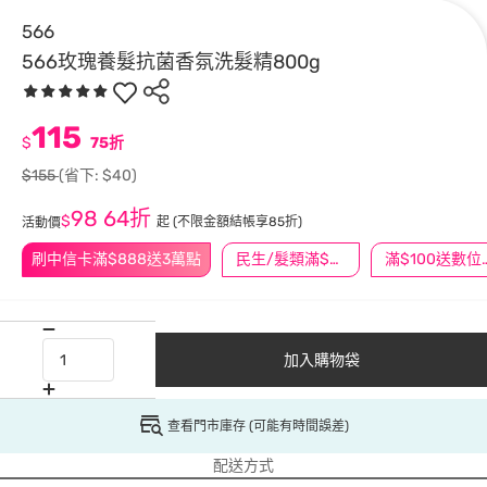
566
566玫瑰養髮抗菌香氛洗髮精800g
115
$
75折
$155
(省下: $40)
98
64折
$
起
(不限金額結帳享85折)
活動價
刷中信卡滿$888送3萬點
民生/髮類滿$388送舒潔冰巾
滿$100
加入購物袋
查看門市庫存 (可能有時間誤差)
配送方式