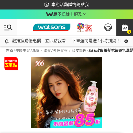
下載app最高回饋$350
本期活動詳情請點我
屈臣氏線上服務
0
激推換購優惠價！立即點我看
激推換購優惠價！立即點我看
下單選閃電送 1小時到貨！領神券
首頁
/
美體美髮
/
洗髮 / 潤髮
/
強健髮根 / 頭皮護理
/
566玫瑰養髮抗菌香氛洗髮