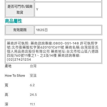
是否可門市/超商
Y
取貨
商品屬性
有效期限
1825日
藥商許可執照: 藥商諮詢專線:0800-051-148 許可執照字
號:北市衛藥販松字第620101C611號 藥商名稱:台灣屈臣氏
個人用品商店股份有限公司 藥商地址:台北市松山區八德路
四段760號11樓之1、之2及14樓 藥商諮詢專線:
(02)27421234
產地
台灣
How To Store
室溫
寬
6.2
高
24.5
深
11.1