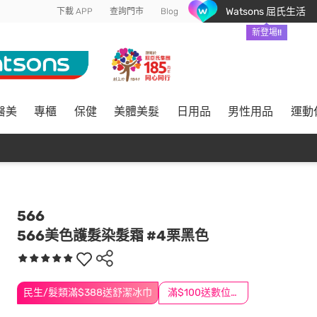
Watsons 屈氏生活
下載 APP
查詢門市
Blog
新登場!!
醫美
專櫃
保健
美體美髮
日用品
男性用品
運動
566
566美色護髮染髮霜 #4栗黑色
民生/髮類滿$388送舒潔冰巾
滿$100送數位印花