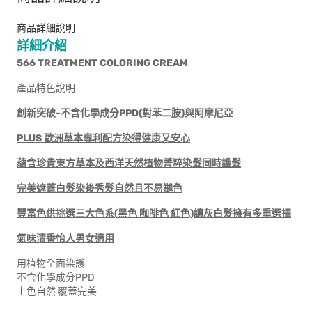
商品詳細說明
詳細介紹
566 TREATMENT COLORING CREAM
產品特色說明
創新突破-不含化學成分PPD(對苯二胺)與阿摩尼亞
PLUS
歐洲草本專利配方染得健康又安心
蘊含珍貴東方草本及西洋天然植物菁粹染髮同時護髮
完美遮蓋白髮染後秀髮自然且不易褪色
豐富色供挑選三大色系(黑色 咖啡色 紅色)讓灰白髮擁有多重選擇
氣味清香怡人男女適用
用植物全面染護
不含化學成分PPD
上色自然 覆蓋完美