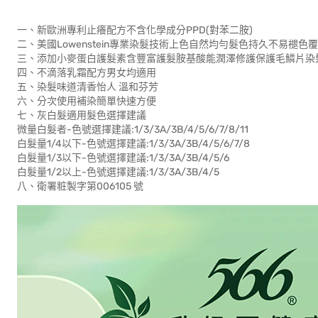
一、新歐洲專利止癢配方不含化學成分PPD(對苯二胺)
二、美國Lowenstein專業染髮技術上色自然均勻髮色持久不易褪色
三、添加小麥蛋白護髮素含豐富護髮胺基酸能潤澤修護保護毛鱗片染
四、不滴落乳霜配方男女均適用
五、染髮味道清香怡人 溫和芬芳
六、分次使用補染簡單快速方便
七、灰白髮適用髮色選擇建議
微量白髮者-色號選擇建議:1/3/3A/3B/4/5/6/7/8/11
白髮量1/4以下-色號選擇建議:1/3/3A/3B/4/5/6/7/8
白髮量1/3以下-色號選擇建議:1/3/3A/3B/4/5/6
白髮量1/2以上-色號選擇建議:1/3/3A/3B/4/5
八、衛署粧製字第006105 號