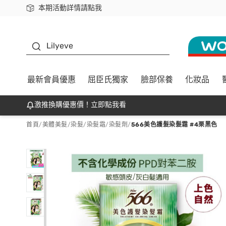
本期活動詳情請點我
下載app最高回饋$350
K beauty
Lilyeve
最新會員優惠
屈臣氏獨家
臉部保養
化妝品
激推換購優惠價！立即點我看
首頁
/
美體美髮
/
染髮
/
染髮霜/染髮劑
/
566美色護髮染髮霜 #4栗黑色