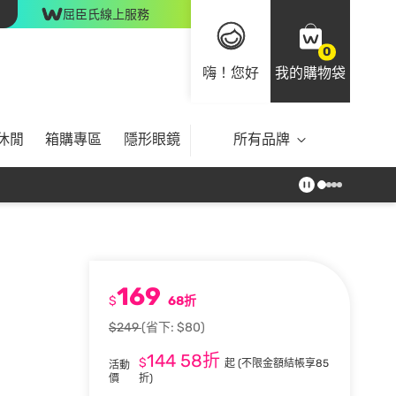
屈臣氏線上服務
0
嗨！您好
我的購物袋
休閒
箱購專區
隱形眼鏡
所有品牌
169
$
68折
$249
(省下: $80)
144
58折
$
起
(不限金額結帳享85
活動
價
折)