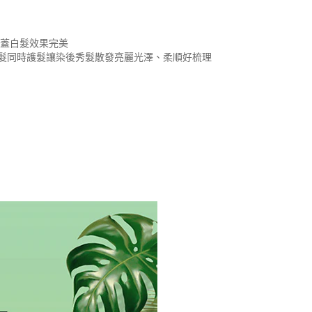
覆蓋白髮效果完美
髮同時護髮讓染後秀髮散發亮麗光澤、柔順好梳理