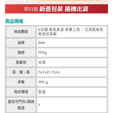
商品規格
5分鐘 香氛柔波 密著上色 ~ 沉浸感香氛
商品簡述
香波式染髮
品牌
566
規格
190g
原產地
台灣
深、寬、高
7x7x21.7cm
淨重
190 g
保存環境
室溫
是否可門市/超商
Y
取貨