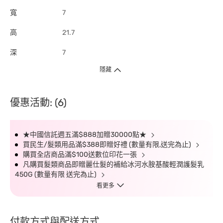
寬
7
高
21.7
深
7
隱藏
優惠活動: (6)
★中國信託週五滿$888加贈30000點★
買民生/髮類用品滿$388即贈好禮 (數量有限,送完為止)
購買全店商品滿$100送數位印花一張
凡購買髮類商品即贈麗仕髮的補給冰河水胺基酸輕潤護髮乳
450G (數量有限 送完為止)
看更多
付款方式與配送方式