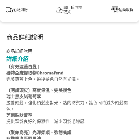
屈臣氏門市
宅配到府
超商取貨
取貨
商品詳細說明
商品詳細說明
詳細介紹
〔有效遮蓋白髮 〕
獨特亞麻提取物Chromafend
完美覆蓋上色，染後髮色自然有光澤。
〔呵護頭皮〕高度保濕、完美護色
瑞士黑皮諾葡萄萃
滋養頭髮，強化頭髮應對光、熱的防禦力，護色同時減少頭髮褪
色。
芝麻胜肽菁萃
提供頭髮良好的保濕性，減少頭髮毛躁感。
〔髮絲烏亮〕光澤柔順、強韌養護
有機摩洛哥堅果油