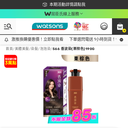
下載app最高回饋$350
本期活動詳情請點我
屈臣氏線上服務
0
激推換購優惠價！立即點我看
激推換購優惠價！立即點我看
下單選閃電送 1小時到貨！領神券
首頁
/
美體美髮
/
染髮
/
泡泡染
/
566 香波染(栗棕色)190G