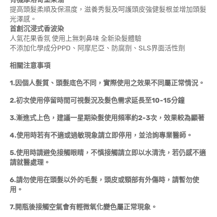
提高頭髮柔順及保濕度，滋養秀髮及呵護頭皮強健髮根並增加頭髮
光澤感。
首創沉浸式香波染
人氣花果香氛 使用上無刺鼻味 全新染髮體驗
不添加化學成分PPD、阿摩尼亞、防腐劑、SLS界面活性劑
相關注意事項
1.因個人髮質、頭髮底色不同，實際使用之效果不同屬正常情況。
2.初次使用停留時間可視髮況及髮色需求延長至10-15分鐘
3.漸進式上色，建議一星期染髮使用頻率約2-3次，效果較為顯著
4.使用時若有不適或過敏現象請立即停用，並洽詢專業醫師。
5.使用時請避免接觸眼睛，不慎接觸請立即以水清洗，若仍感不適
請就醫處理。
6.請勿使用在頭髮以外的毛髮，頭皮或頸部有外傷時，請暫勿使
用。
7.開瓶後接觸空氣會有輕微氧化變色屬正常現象。