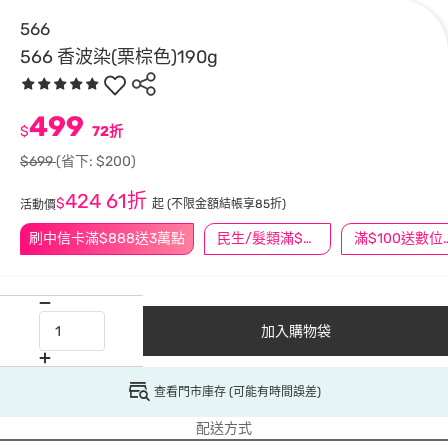
566
566 香波染(栗棕色)190g
499
$
72折
$699
(省下: $200)
424
61折
$
起
(不限金額結帳享85折)
活動價
刷中信卡滿$888送3萬點
民生/髮類滿$388送舒潔冰巾
滿$100
加入購物袋
查看門市庫存 (可能有時間誤差)
配送方式