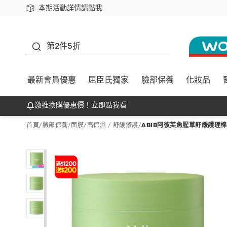
本期活動詳情請點我
下載app最高回饋$350
善存
第2件5折
最新會員優惠
屈臣氏獨家
臉部保養
化妝品
激推換購優惠價！立即點我看
首頁
/
臉部保養
/
面膜
/
高保濕 / 舒緩修護
/
ABIB阿彼芙魚腥草舒緩護理棉片