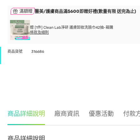
滿額贈
醫美/護膚商品滿$600即贈好禮(數量有限 送完為止)
贈 [1件] Clean Lab淨研 護膚卸妝洗臉巾42抽-箱購
條款及細則
商品貨號
316686
商品詳細說明
廠商資訊
優惠活動
付款
商品詳細說明