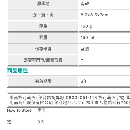
原產地
南韓
深、寬、高
8.3x8.3x7cm
淨重
150 g
容量
150 ml
保存環境
室溫
是否可門市/超商取貨
Y
商品屬性
有效期限
3年
藥商許可執照: 藥商諮詢專線:0800-051-148 許可執照字號
用品商店股份有限公司 藥商地址:台北市松山區八德路四段760號11樓
How To Store
室溫
寬
8.3