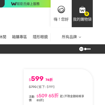
屈臣氏線上服務
0
嗨！您好
我的購物袋
休閒
箱購專區
隱形眼鏡
所有品牌
599
$
76折
$790
(省下: $191)
509
65折
$
起
(不限金額結帳享
活動
價
85折)