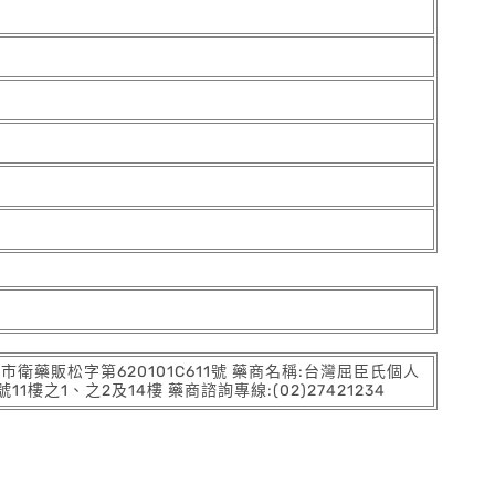
:北市衛藥販松字第620101C611號 藥商名稱:台灣屈臣氏個人
之1、之2及14樓 藥商諮詢專線:(02)27421234