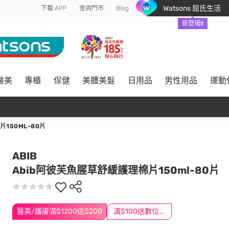
Watsons 屈氏生活
下載 APP
查詢門市
Blog
新登場!!
醫美
專櫃
保健
美體美髮
日用品
男性用品
運動
150ML-80片
ABIB
Abib阿彼芙魚腥草舒緩護理棉片150ml-80片
醫美/護膚滿$1200送$200
滿$100送數位印花