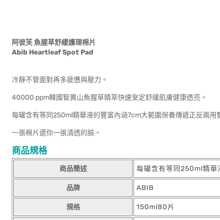
阿彼芙 魚腥草舒緩護理棉片
Abib Heartleaf Spot Pad
冷靜不管面對再多疲憊與壓力。
40000 ppm韓國智異山魚腥草精萃快速安定舒緩肌膚健康透亮。
每罐含有等同250ml精華液的豐富內涵7cm大範圍保養傳遞正反兩用
一張棉片還你一張清透的臉。
商品規格
商品簡述
每罐含有等同250ml精
品牌
ABIB
規格
150ml80片