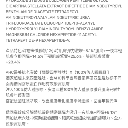
HYDROXIDE STEARATE COLLAGEN PENTYLENE GLYCOL
GIGARTINA STELLATA EXTRACT DIPEPTIDE DIAMINOBUTYROYL
BENZYLAMIDE DIACETATE TETRADECYL
AMINOBUTYROYLVALYLAMINOBUTYRIC UREA
TRIFLUOROACETATE OLIGOPEPTIDE-1 β-ALANYL
HYDROXYPROLYLDIAMINOBUTYROYL BENZYLAMIDE
MAGNESIUM CHLORIDE HEXAPEPTIDE-11 ACETYL
TETRAPEPTIDE-9 HEXAPEPTIDE-9.
產品特色:深層奢養修護12小時肌膚彈力激增+8.1%*肌底+一夜年輕
肌膚立即回彈+14.5% 下顎肌膚緊實+25.6%、雙頰肌膚緊實
+28.4%
AHC醫美抗老突破【關鍵四型胜肽】X【100%仿人體膠原 】
獨家超越未來四型胜肽 - 含AHC科學團隊獨家專研四型胜肽從不同
面向偕同膠原蛋白作用有效緊實肌膚
注入100%仿人體膠原 - 多達四種100%仿人體膠原激升肌底+彈性
肌膚年輕澎潤
搭配法國紅藻萃取 - 改善肌膚老化肌膚平滑細緻、回復年輕光澤
偕同高效成分解鎖肌齡逆轉密碼彈力激升一夜肌底+回彈+8.1%*
添加抗老六肽-9幫助緩減額頭、眼尾乾燥細紋增加肌膚彈力、全方
位緊實肌膚。