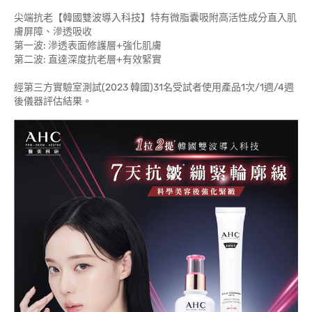
尖端抗老【韓國雙波導入科技】特有微脂囊吸附高活性成分直入肌
膚屏障、滲透吸收
第一波: 滲透表面修護層+強化肌膚
第二波: 直達深度抗老層+有效緊實
經第三方實驗室測試(2023 韓國)31名受試者使用產品1次/1週/4週
後儀器評估結果。