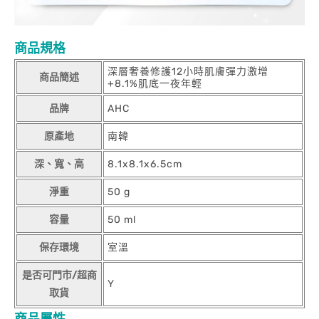
商品規格
深層奢養修護12小時肌膚彈力激增
商品簡述
+8.1%肌底一夜年輕
品牌
AHC
原產地
南韓
深、寬、高
8.1x8.1x6.5cm
淨重
50 g
容量
50 ml
保存環境
室溫
是否可門市/超商
Y
取貨