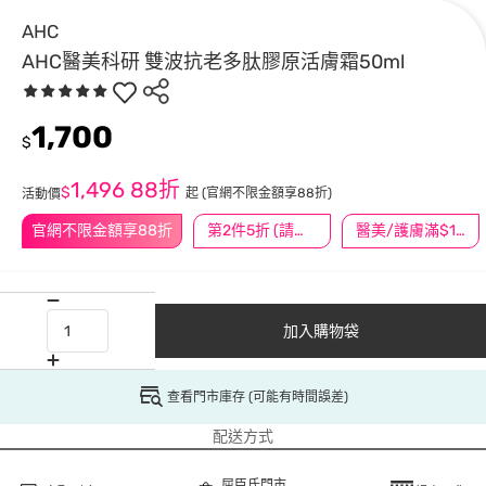
AHC
AHC醫美科研 雙波抗老多肽膠原活膚霜50ml
1,700
$
1,496
88折
$
起
(官網不限金額享88折)
活動價
官網不限金額享88折
第2件5折 (請任選2件商品)
醫美/護膚滿$1200送$200
加入購物袋
查看門市庫存 (可能有時間誤差)
配送方式
屈臣氏門市