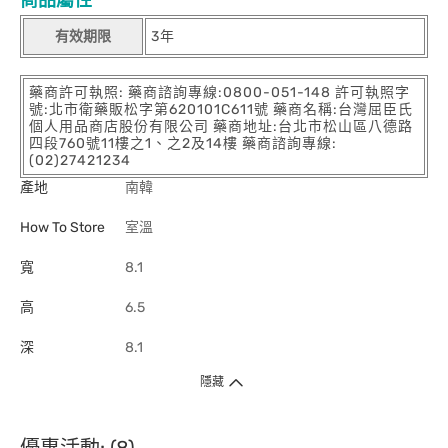
商品屬性
有效期限
3年
藥商許可執照: 藥商諮詢專線:0800-051-148 許可執照字
號:北市衛藥販松字第620101C611號 藥商名稱:台灣屈臣氏
個人用品商店股份有限公司 藥商地址:台北市松山區八德路
四段760號11樓之1、之2及14樓 藥商諮詢專線:
(02)27421234
產地
南韓
How To Store
室溫
寬
8.1
高
6.5
深
8.1
隱藏