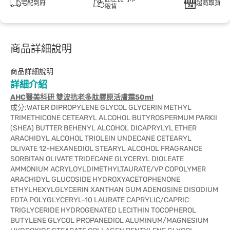
宅配到府
超商取貨
取貨
商品詳細說明
商品詳細說明
詳細介紹
AHC醫美科研 雙波抗老多肽膠原活膚霜50ml
成分:WATER DIPROPYLENE GLYCOL GLYCERIN METHYL
TRIMETHICONE CETEARYL ALCOHOL BUTYROSPERMUM PARKII
(SHEA) BUTTER BEHENYL ALCOHOL DICAPRYLYL ETHER
ARACHIDYL ALCOHOL TRIOLEIN UNDECANE CETEARYL
OLIVATE 12-HEXANEDIOL STEARYL ALCOHOL FRAGRANCE
SORBITAN OLIVATE TRIDECANE GLYCERYL DIOLEATE
AMMONIUM ACRYLOYLDIMETHYLTAURATE/VP COPOLYMER
ARACHIDYL GLUCOSIDE HYDROXYACETOPHENONE
ETHYLHEXYLGLYCERIN XANTHAN GUM ADENOSINE DISODIUM
EDTA POLYGLYCERYL-10 LAURATE CAPRYLIC/CAPRIC
TRIGLYCERIDE HYDROGENATED LECITHIN TOCOPHEROL
BUTYLENE GLYCOL PROPANEDIOL ALUMINUM/MAGNESIUM