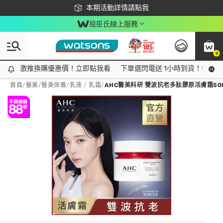
下載app最高回饋$350
本期活動詳情請點我
屈臣氏線上服務
0
激推換購優惠價！立即點我看
激推換購優惠價！立即點我看
下單選閃電送 1小時到貨！領神券
首頁
/
醫美
/
醫美保養
/
乳液 / 乳霜
/
AHC醫美科研 雙波抗老多肽膠原活膚霜50