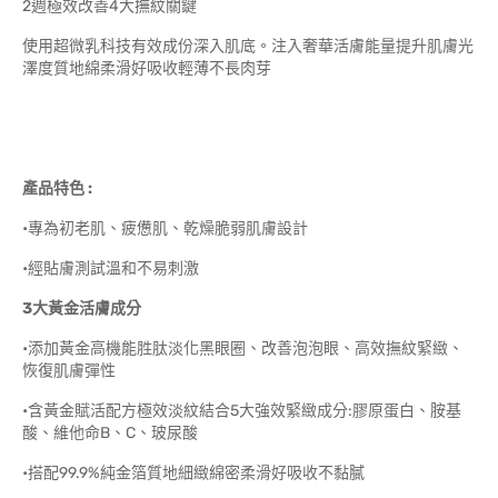
2週極效改善4大撫紋關鍵
使用超微乳科技有效成份深入肌底。注入奢華活膚能量提升肌膚光
澤度質地綿柔滑好吸收輕薄不長肉芽
產品特色 :
•
專為初老肌、疲憊肌、乾燥脆弱肌膚設計
•
經貼膚測試溫和不易刺激
3大黃金活膚成分
•
添加黃金高機能胜肽淡化黑眼圈、改善泡泡眼、高效撫紋緊緻、
恢復肌膚彈性
•
含黃金賦活配方極效淡紋結合5大強效緊緻成分:膠原蛋白、胺基
酸、維他命B、C、玻尿酸
•
搭配99.9%純金箔質地細緻綿密柔滑好吸收不黏膩