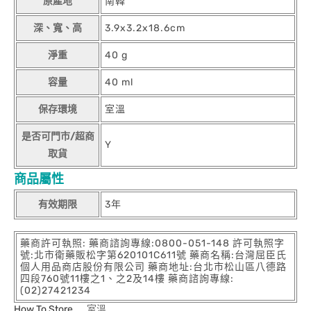
原產地
南韓
深、寬、高
3.9x3.2x18.6cm
淨重
40 g
容量
40 ml
保存環境
室溫
是否可門市/超商
Y
取貨
商品屬性
有效期限
3年
藥商許可執照: 藥商諮詢專線:0800-051-148 許可執照字
號:北市衛藥販松字第620101C611號 藥商名稱:台灣屈臣氏
個人用品商店股份有限公司 藥商地址:台北市松山區八德路
四段760號11樓之1、之2及14樓 藥商諮詢專線:
(02)27421234
How To Store
室溫