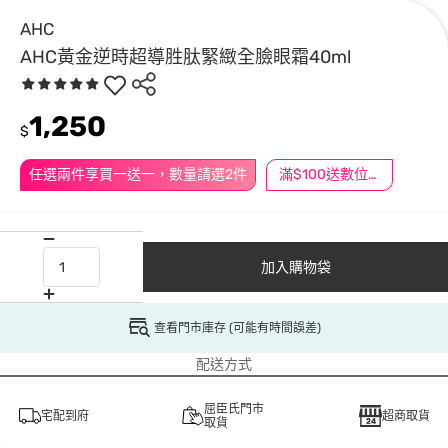
AHC
AHC黃金逆時超導胜肽緊緻全臉眼霜40ml
1,250
$
任選兩件享買一送一，數量請選2件
滿$100送數位印花
加入購物袋
查看門市庫存 (可能有時間誤差)
配送方式
屈臣氏門市
宅配到府
超商取貨
取貨