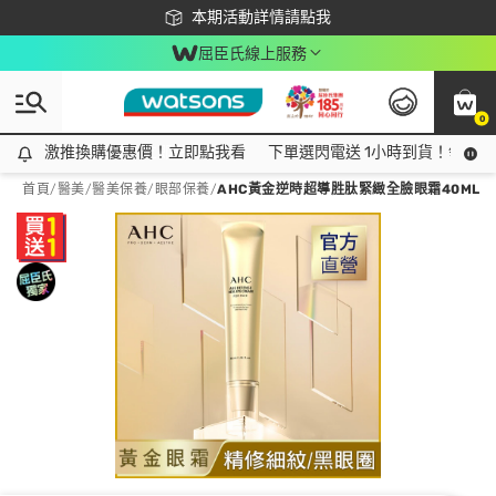
下載app最高回饋$350
本期活動詳情請點我
屈臣氏線上服務
0
激推換購優惠價！立即點我看
激推換購優惠價！立即點我看
下單選閃電送 1小時到貨！領神券
首頁
/
醫美
/
醫美保養
/
眼部保養
/
AHC黃金逆時超導胜肽緊緻全臉眼霜40ML