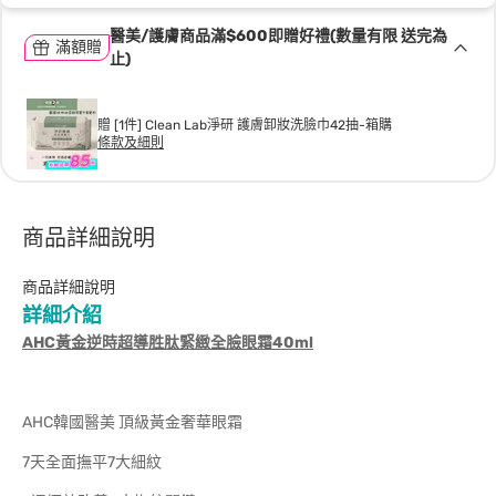
醫美/護膚商品滿$600即贈好禮(數量有限 送完為
滿額贈
止)
贈 [1件] Clean Lab淨研 護膚卸妝洗臉巾42抽-箱購
條款及細則
商品詳細說明
商品詳細說明
詳細介紹
AHC黃金逆時超導胜肽緊緻全臉眼霜40ml
AHC韓國醫美 頂級黃金奢華眼霜
7天全面撫平7大細紋