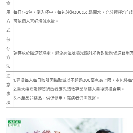
食
用
每日1~2包，倒入杯中，每包沖泡300c.c.熱開水，充分攪拌均勻
方
可依個人喜好增減水量。
式
保
存
請存放於陰涼乾燥處，避免高溫及陽光照射如拆封後應儘速食用
方
法
注
1.建議每人每日咖啡因攝取量以不超過300毫克為上限，本包裝每
意
2.重大疾病及體質過敏者應先請教專業醫藥人員後選擇食用。
事
3.本產品非藥品，供保健用，罹病者仍需就醫。
項