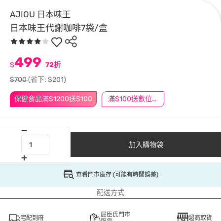
AJIOU 日本味王
日本味王代謝咖啡7袋/盒
499
$
72折
$700
(省下: $201)
保健食品滿$1200送$100
滿$100送數位印花
加入購物袋
查看門市庫存 (可能有時間誤差)
配送方式
屈臣氏門市
宅配到府
超商取貨