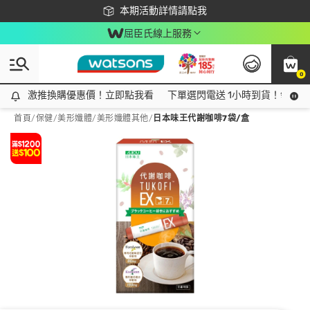
下載app最高回饋$350
本期活動詳情請點我
屈臣氏線上服務
0
激推換購優惠價！立即點我看
激推換購優惠價！立即點我看
下單選閃電送 1小時到貨！領神券
首頁
/
保健
/
美形孅體
/
美形孅體其他
/
日本味王代謝咖啡7袋/盒