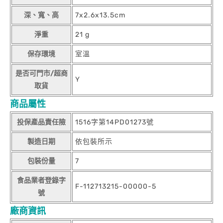
深、寬、高
7x2.6x13.5cm
淨重
21 g
保存環境
室溫
是否可門市/超商
Y
取貨
商品屬性
投保產品責任險
1516字第14PD01273號
製造日期
依包裝所示
包裝份量
7
食品業者登錄字
F-112713215-00000-5
號
廠商資訊