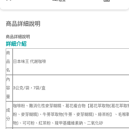
取貨
商品詳細說明
商品詳細說明
詳細介紹
商
品
日本味王 代謝咖啡
名
內
容
3公克/袋，7袋/盒
量
咖啡粉、難消化性麥芽糊精、葛花複合物【葛花萃取物(葛花萃取
成
粉、麥芽糊精)、牛蒡萃取物(牛蒡、麥芽糊精)、綠茶粉】、毛喉鞘蕊
分
物)、可可粉、紅茶粉、羧甲基纖維素鈉、二氧化矽