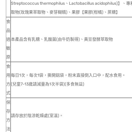
Streptococcus thermophilus、Lactobacillus acid
取物(玫瑰果萃取物、麥芽糊精)、果膠【果膠(柑橘)、蔗糖】
食
品
過
本產品含有乳糖、乳酸菌(由牛奶製得)、黃豆發酵萃取物
敏
原
食
用
每日1次，每次1袋，撕開鋁袋，粉末直接倒入口中，配水食用。
方
(兒童7-13歲請減量為1次半袋)(多食無益)
式
保
存
請存放於陰涼乾燥處(室溫)。
方
法