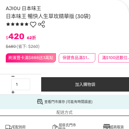
AJIOU 日本味王
日本味王 暢快人生草玫精華版 (30袋)
420
$
62折
$680
(省下: $260)
刷滙豐卡滿$888送3萬點
保健食品滿$1200送$100
滿$100
加入購物袋
查看門市庫存 (可能有時間誤差)
配送方式
屈臣氏門市
宅配到府
超商取貨