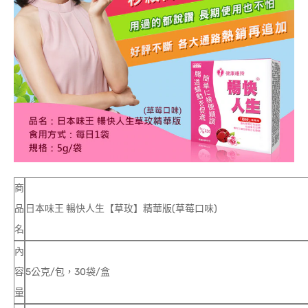
商
品
日本味王 暢快人生【草玫】精華版(草莓口味)
名
內
容
5公克/包，30袋/盒
量