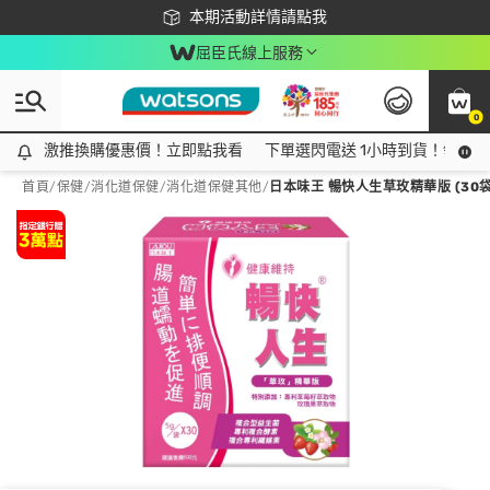
下載app最高回饋$350
本期活動詳情請點我
屈臣氏線上服務
0
激推換購優惠價！立即點我看
激推換購優惠價！立即點我看
下單選閃電送 1小時到貨！領神券
首頁
/
保健
/
消化道保健
/
消化道保健其他
/
日本味王 暢快人生草玫精華版 (30袋