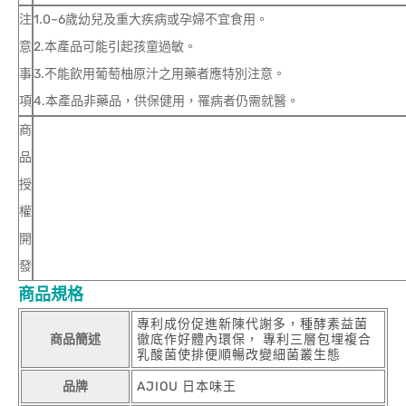
注
1.0~6歲幼兒及重大疾病或孕婦不宜食用。
意
2.本產品可能引起孩童過敏。
事
3.不能飲用葡萄柚原汁之用藥者應特別注意。
項
4.本產品非藥品，供保健用，罹病者仍需就醫。
商
品
授
權
開
發
商品規格
專利成份促進新陳代謝多，種酵素益菌
商品簡述
徹底作好體內環保， 專利三層包埋複合
乳酸菌使排便順暢改變細菌叢生態
品牌
AJIOU 日本味王