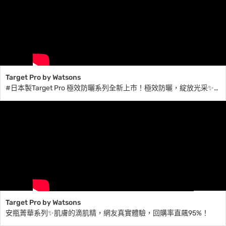
Target Pro by Watsons
#日本製Target Pro 極效防曬系列全新上市！極效防曬，綻放光采✨寬頻防曬，高效防水抗汗，不沾沙粒！
Target Pro by Watsons
安瓶菁華系列✨肌膚的滴肌精，網友真實體驗，回購率直飆95%！