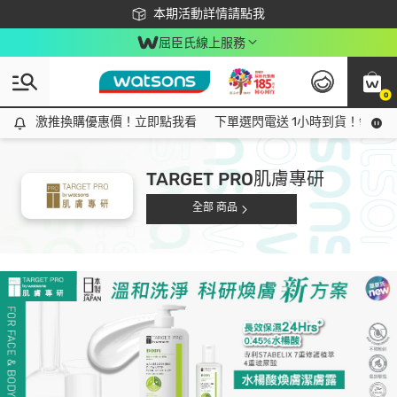
下載app最高回饋$350
本期活動詳情請點我
屈臣氏線上服務
0
激推換購優惠價！立即點我看
激推換購優惠價！立即點我看
下單選閃電送 1小時到貨！領神券
TARGET PRO肌膚專研
全部 商品