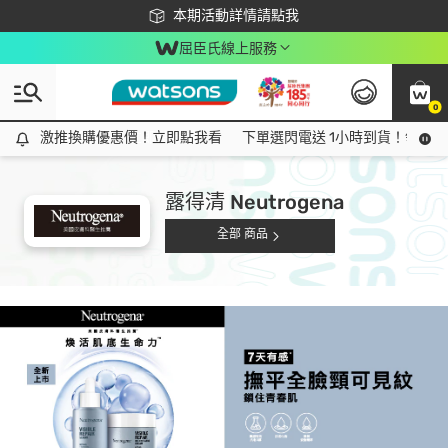
下載app最高回饋$350
本期活動詳情請點我
屈臣氏線上服務
0
激推換購優惠價！立即點我看
激推換購優惠價！立即點我看
下單選閃電送 1小時到貨！領神券
露得清 Neutrogena
全部 商品