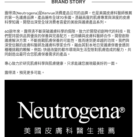
BRAND STORY
露得清(Neutrogena)是Kenvue消費產品公司的品牌，也是美國皮膚科醫師推薦
的第一名護膚品牌，產品遍布全球70多國。憑藉高度的肌膚專業與深度的皮膚
科學知識，開發出深受全球消費者喜愛的美妝與護膚產品系列。
60餘年來，露得清不斷突破護膚科學的侷限，致力於開發初創時代的科技。我
們堅持提供品質優良的保養與完善配方，也持續與皮膚科醫師合作，開發創新
護膚解決方案，不斷挑戰肌膚保養的可能性，進而達到更卓越的功效。我們與
深受信賴的皮膚科醫師及護膚科學家合作，藉由其對本地日常護膚保養會遇到
種種挑戰的瞭解，例如: 快速改變的都市環境與生活型態對肌膚造成的壓力，共
同創造出最符合您肌膚保養需求的產品。
專心致力於研究肌膚科學與肌膚健康，只求能讓您展現最美好的一面。
露得清，預見更多可能。