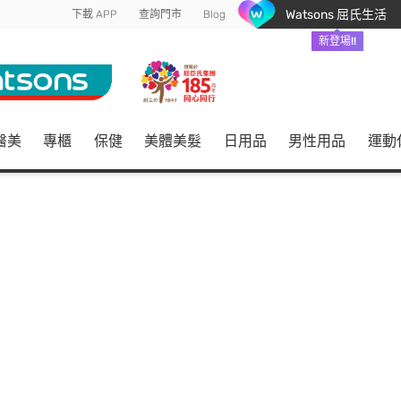
Watsons 屈氏生活
下載 APP
查詢門市
Blog
新登場!!
醫美
專櫃
保健
美體美髮
日用品
男性用品
運動