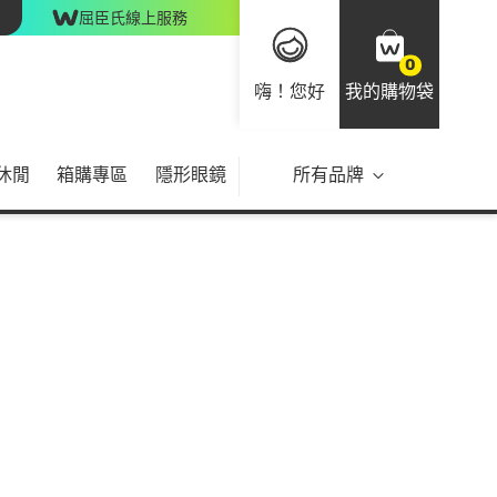
屈臣氏線上服務
0
嗨！您好
我的購物袋
休閒
箱購專區
隱形眼鏡
所有品牌