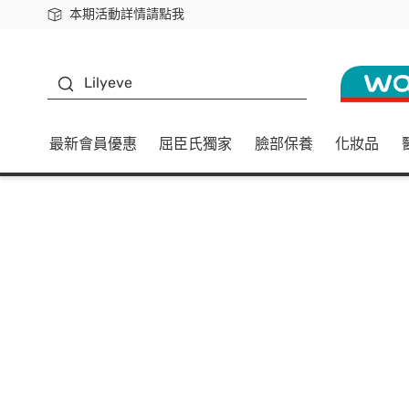
本期活動詳情請點我
下載app最高回饋$350
K beauty
Lilyeve
最新會員優惠
屈臣氏獨家
臉部保養
化妝品