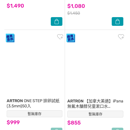
$1,490
$1,080
$1,450
ARTRON
ONE STEP 排卵試紙
ARTRON
【加拿大美適】iPana
(3.5mm)50入
無氟木醣醇兒童漱口水
425mlX3-箱購
暫無庫存
(0)
暫無庫存
(0)
$999
$855