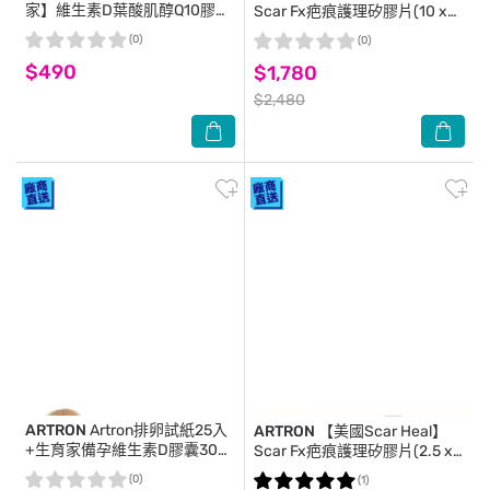
家】維生素D葉酸肌醇Q10膠囊
Scar Fx疤痕護理矽膠片(10 x
(30顆/1月份)
20公分)
(0)
(0)
$490
$1,780
$2,480
ARTRON
Artron排卵試紙25入
ARTRON
【美國Scar Heal】
+生育家備孕維生素D膠囊30顆
Scar Fx疤痕護理矽膠片(2.5 x
X3罐
30公分)
(0)
(1)