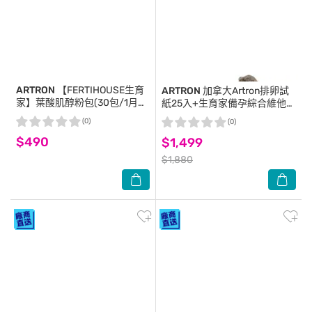
ARTRON
【FERTIHOUSE生育
ARTRON
加拿大Artron排卵試
家】葉酸肌醇粉包(30包/1月
紙25入+生育家備孕綜合維他命
份)
30顆X3罐(3月份)
(0)
(0)
$490
$1,499
$1,880