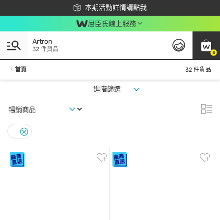
下載app最高回饋$350
本期活動詳情請點我
屈臣氏線上服務
Artron
32 件貨品
0
首頁
32 件貨品
進階篩選