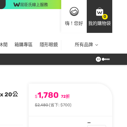
屈臣氏線上服務
0
嗨！您好
我的購物袋
休閒
箱購專區
隱形眼鏡
所有品牌
1,780
x 20公
$
72折
$2,480
(省下: $700)