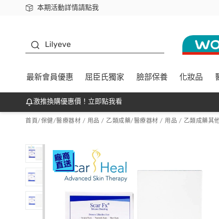
本期活動詳情請點我
下載app最高回饋$350
K beauty
Lilyeve
最新會員優惠
屈臣氏獨家
臉部保養
化妝品
激推換購優惠價！立即點我看
首頁
/
保健
/
醫療器材 / 用品 / 乙類成藥
/
醫療器材 / 用品 / 乙類成藥其