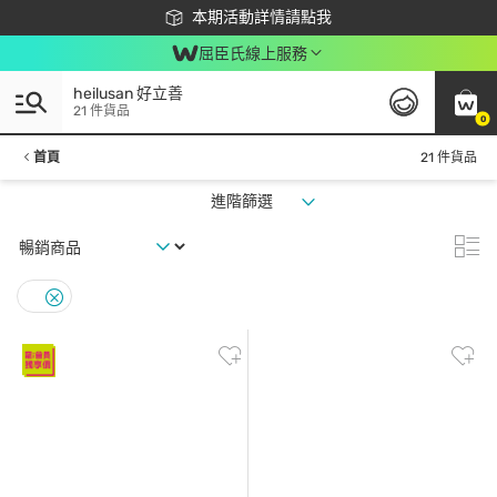
下載app最高回饋$350
本期活動詳情請點我
屈臣氏線上服務
heilusan 好立善
21 件貨品
0
首頁
21 件貨品
進階篩選