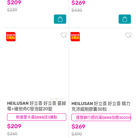
$209
$269
$239
$430
HEILUSAN 好立善
好立善 蔓越
HEILUSAN 好立善
好立善 精力
莓+維他命C發泡錠20錠
充沛威剛膠囊30粒
刷滙豐卡滿$888送3萬點
(9)
匯豐銀行週四滿$888加贈30000點
(4)
$209
$269
$260
$390