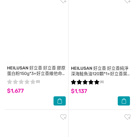
HEILUSAN 好立善
好立善 膠原
HEILUSAN 好立善
好立善純淨
蛋白粉150g*3+好立善維他命C
深海鮭魚油120顆*1+好立善葉
發泡錠20錠*2
黃素軟膠囊30粒*2
(0)
(8)
$1,677
$1,137