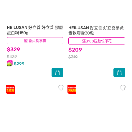
HEILUSAN 好立善
好立善 膠原
HEILUSAN 好立善
好立善葉黃
蛋白粉150g
素軟膠囊30粒
寵i會員獨享價
(103)
滿$100送數位印花
(130)
$329
$209
$439
$319
$299