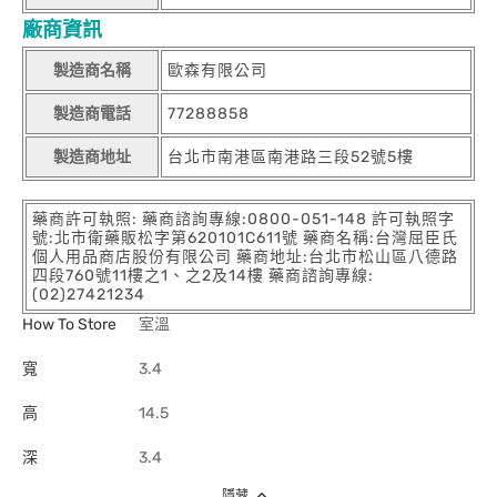
廠商資訊
製造商名稱
歐森有限公司
製造商電話
77288858
製造商地址
台北市南港區南港路三段52號5樓
藥商許可執照: 藥商諮詢專線:0800-051-148 許可執照字
號:北市衛藥販松字第620101C611號 藥商名稱:台灣屈臣氏
個人用品商店股份有限公司 藥商地址:台北市松山區八德路
四段760號11樓之1、之2及14樓 藥商諮詢專線:
(02)27421234
How To Store
室溫
寬
3.4
高
14.5
深
3.4
隱藏