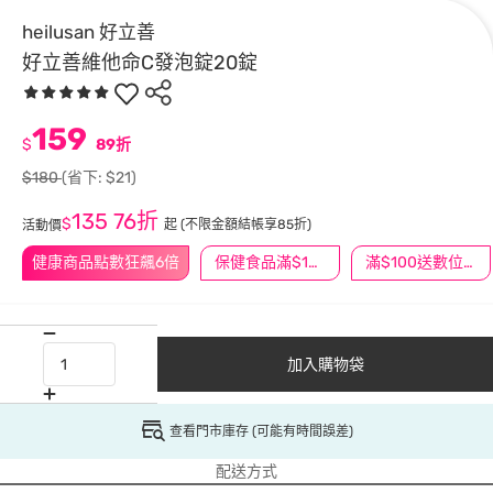
heilusan 好立善
好立善維他命C發泡錠20錠
159
$
89折
$180
(省下: $21)
135
76折
$
起
(不限金額結帳享85折)
活動價
健康商品點數狂飆6倍
保健食品滿$1200送$100
滿$100送數位印花
加入購物袋
查看門市庫存 (可能有時間誤差)
配送方式