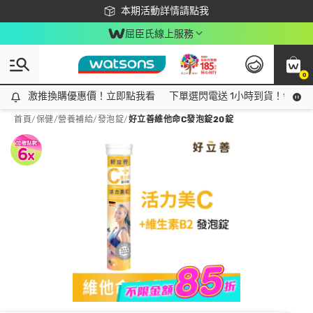
下載app最高回饋$350
本期活動詳情請點我
屈臣氏線上服務
0
激推換購優惠價！立即點我看
激推換購優惠價！立即點我看
下單選閃電送 1小時到貨！領神券
首頁
/
保健
/
營養補給
/
發泡錠
/
好立善維他命C發泡錠20錠