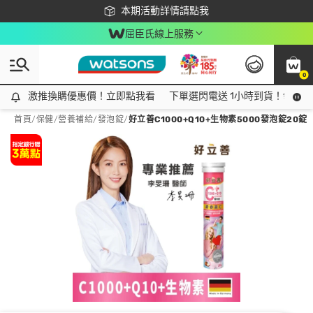
下載app最高回饋$350
本期活動詳情請點我
屈臣氏線上服務
0
激推換購優惠價！立即點我看
激推換購優惠價！立即點我看
下單選閃電送 1小時到貨！領神券
首頁
/
保健
/
營養補給
/
發泡錠
/
好立善C1000+Q10+生物素5000發泡錠20錠