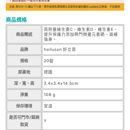
商品規格
高劑量維生素C、維生素D、維生素E、
商品簡述
提升保護力添加熱門微量元素硒、滋補
強身。
品牌
heilusan 好立善
規格
20錠
原產地
德國
深、寬、高
3.4x3.4x14.5cm
淨重
108 g
保存環境
室溫
是否可門市/超商
Y
取貨