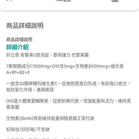
取貨
商品詳細說明
商品詳細說明
詳細介紹
好立善 青春美C發泡錠 - 要保護力 也要美麗
7重關鍵成分C1000mg+Q10含5mg+生物素5000mcg+維生素
A+B1+B2+E
一錠含32顆檸檬的維生素C，促進膠原蛋白形成，有助傷口癒合，
助抗氧化作用，養顏美容
Q10是人體重要輔酵素，促進新陳代謝，增強能量與活力，維持青
春美麗
生物素(Biotin)有助維持能量與胺基酸正常代謝
好吸收/好好喝/不含鈉