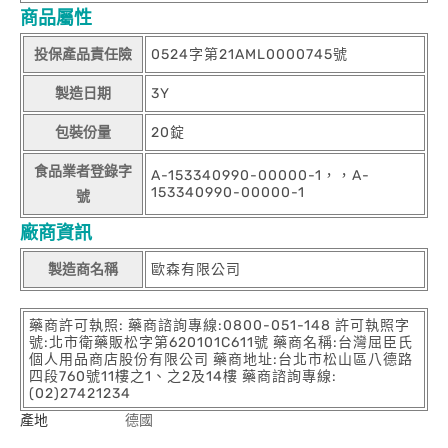
商品屬性
投保產品責任險
0524字第21AML0000745號
製造日期
3Y
包裝份量
20錠
食品業者登錄字
A-153340990-00000-1，，A-
153340990-00000-1
號
廠商資訊
製造商名稱
歐森有限公司
藥商許可執照: 藥商諮詢專線:0800-051-148 許可執照字
號:北市衛藥販松字第620101C611號 藥商名稱:台灣屈臣氏
個人用品商店股份有限公司 藥商地址:台北市松山區八德路
四段760號11樓之1、之2及14樓 藥商諮詢專線:
(02)27421234
產地
德國