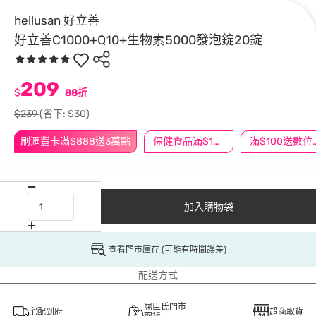
heilusan 好立善
好立善C1000+Q10+生物素5000發泡錠20錠
209
$
88折
$239
(省下: $30)
刷滙豐卡滿$888送3萬點
保健食品滿$1200送$100
滿$100
加入購物袋
查看門市庫存 (可能有時間誤差)
配送方式
屈臣氏門市
宅配到府
超商取貨