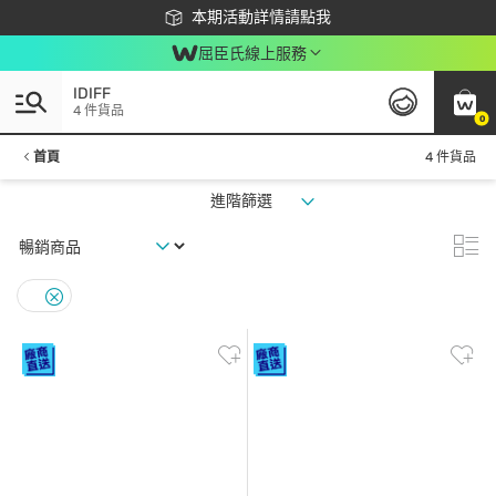
下載app最高回饋$350
本期活動詳情請點我
屈臣氏線上服務
IDIFF
4 件貨品
0
首頁
4 件貨品
進階篩選