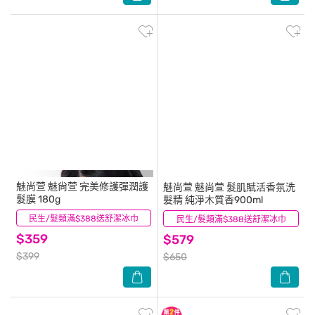
魅尚萱
魅尙萱 完美修護彈潤護
魅尚萱
魅尚萱 髮肌賦活香氛洗
髮膜 180g
髮精 純淨木質香900ml
民生/髮類滿$388送舒潔冰巾
(0)
民生/髮類滿$388送舒潔冰巾
(10)
$359
$579
$399
$650