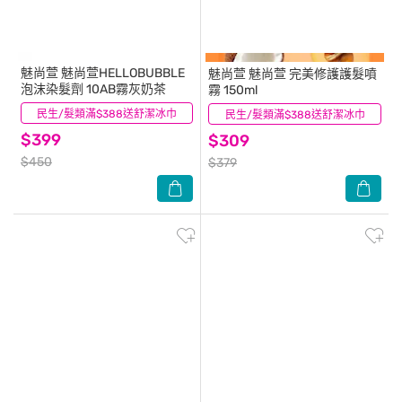
魅尚萱
魅尚萱HELLOBUBBLE
魅尚萱
魅尚萱 完美修護護髮噴
泡沫染髮劑 10AB霧灰奶茶
霧 150ml
民生/髮類滿$388送舒潔冰巾
(1)
民生/髮類滿$388送舒潔冰巾
(8)
$399
$309
$450
$379