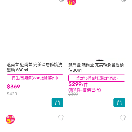
魅尚萱
魅尚萱 完美深層修護洗
魅尚萱
魅尚萱 完美輕潤護髮精
髮精 680ml
油80ml
民生/髮類滿$388送舒潔冰巾
(14)
第2件5折 (請任選2件商品)
(6)
$299
/件
$369
(買2件-售價已折)
$420
$399