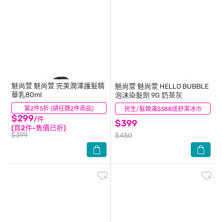
魅尚萱
魅尚萱 完美潤澤護髮精
魅尚萱
魅尚萱 HELLO BUBBLE
華乳80ml
泡沫染髮劑 9G 奶茶灰
第2件5折 (請任選2件商品)
(2)
民生/髮類滿$388送舒潔冰巾
(4)
$299
/件
$399
(買2件-售價已折)
$399
$450