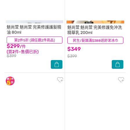
魅尚萱
魅尚萱 完美修護護髮精
魅尚萱
魅尚萱 完美修護免沖洗
油 80ml
精華乳 200ml
第2件5折 (請任選2件商品)
(69)
民生/髮類滿$388送舒潔冰巾
(27)
$299
/件
$349
(買2件-售價已折)
$399
$399