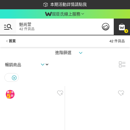
下載app最高回饋$350
本期活動詳情請點我
屈臣氏線上服務
魅尚萱
42 件貨品
0
首頁
42 件貨品
進階篩選