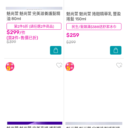
魅尚萱
魅尚萱 完美滋養護髮精
魅尚萱
魅尚萱 捲翹精華乳 豐盈
油 80ml
捲髮 150ml
第2件5折 (請任選2件商品)
(14)
民生/髮類滿$388送舒潔冰巾
(3)
$299
/件
$259
(買2件-售價已折)
$399
$299