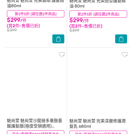
魅尚萱
魅尚萱 完美直順 護髮精
魅尚萱
魅尚萱 完美造型護髮精
油80ml
油 80ml
第2件5折 (請任選2件商品)
(5)
第2件5折 (請任選2件商品)
(13)
$299
$299
/件
/件
(買2件-售價已折)
(買2件-售價已折)
$399
$399
魅尚萱
魅尚萱沙龍級多重胺基
魅尚萱
魅尚萱 完美深層修護潤
酸護髮膜(極度受損適用)
髮乳 680ml
990ml