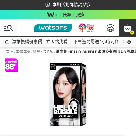
下載app最高回饋$350
本期活動詳情請點我
屈臣氏線上服務
0
激推換購優惠價！立即點我看
激推換購優惠價！立即點我看
下單選閃電送 1小時到貨！領神券
首頁
/
美體美髮
/
染髮
/
泡泡染
/
魅尚萱 HELLO BUBBLE泡沫染髮劑 3AB 迷霧