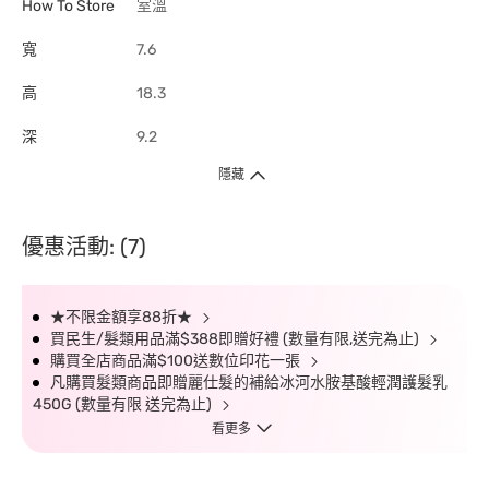
How To Store
室溫
寬
7.6
高
18.3
深
9.2
隱藏
優惠活動: (7)
★不限金額享88折★
買民生/髮類用品滿$388即贈好禮 (數量有限,送完為止)
購買全店商品滿$100送數位印花一張
凡購買髮類商品即贈麗仕髮的補給冰河水胺基酸輕潤護髮乳
450G (數量有限 送完為止)
看更多