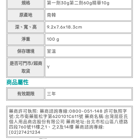
規格
第一劑30g第二劑60g精華10g
原產地
南韓
深、寬、高
9.2x7.6x18.3cm
淨重
100 g
保存環境
室溫
是否可門市/超商
Y
取貨
商品屬性
有效期限
三年
藥商許可執照: 藥商諮詢專線:0800-051-148 許可執照字
號:北市衛藥販松字第620101C611號 藥商名稱:台灣屈臣氏
個人用品商店股份有限公司 藥商地址:台北市松山區八德路
四段760號11樓之1、之2及14樓 藥商諮詢專線:
(02)27421234