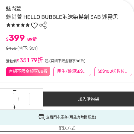
魅尚萱
魅尚萱 HELLO BUBBLE泡沫染髮劑 3AB 迷霧黑
399
$
89折
$450
(省下: $51)
351
79折
$
起
(官網不限金額享88折)
活動價
官網不限金額享88折
民生/髮類滿$388送舒潔冰巾
滿$100送數位印花
加入購物袋
查看門市庫存 (可能有時間誤差)
配送方式