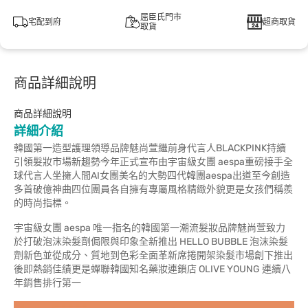
屈臣氏門市
宅配到府
超商取貨
取貨
商品詳細說明
商品詳細說明
詳細介紹
韓國第一造型護理領導品牌魅尚萱繼前身代言人BLACKPINK持續
引領髮妝市場新趨勢今年正式宣布由宇宙級女團 aespa重磅接手全
球代言人坐擁人間AI女團美名的大勢四代韓團aespa出道至今創造
多首破億神曲四位團員各自擁有專屬風格精緻外貌更是女孩們稱羨
的時尚指標。
宇宙級女團 aespa 唯一指名的韓國第一潮流髮妝品牌魅尚萱致力
於打破泡沫染髮劑侷限與印象全新推出 HELLO BUBBLE 泡沫染髮
劑新色並從成分、質地到色彩全面革新席捲開架染髮市場創下推出
後即熱銷佳績更是蟬聯韓國知名藥妝連鎖店 OLIVE YOUNG 連續八
年銷售排行第一