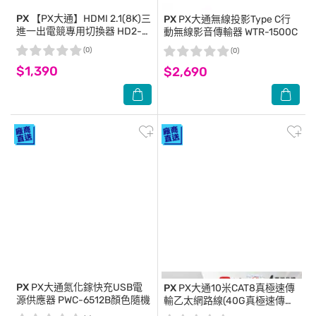
PX
【PX大通】HDMI 2.1(8K)三
PX
PX大通無線投影Type C行
進一出電競專用切換器 HD2-
動無線影音傳輸器 WTR-1500C
316X
(0)
(0)
$1,390
$2,690
PX
PX大通氮化鎵快充USB電
PX
PX大通10米CAT8真極速傳
源供應器 PWC-6512B顏色隨機
輸乙太網路線(40G真極速傳輸
速度) LC8-10M