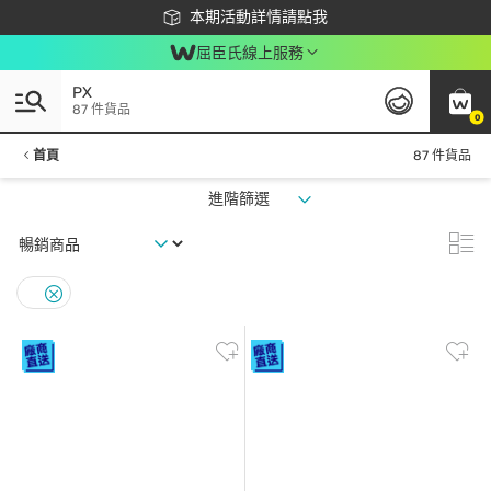
下載app最高回饋$350
本期活動詳情請點我
屈臣氏線上服務
PX
87 件貨品
0
首頁
87 件貨品
進階篩選