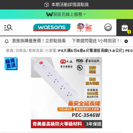
下載app最高回饋$350
本期活動詳情請點我
屈臣氏線上服務
0
激推換購優惠價！立即點我看
激推換購優惠價！立即點我看
下單選閃電送 1小時到貨！領神券
首頁
/
日用品
/
家用百貨
/
小家電
/
PX大通5切4座6尺電源延長線(1.8公尺) PEC