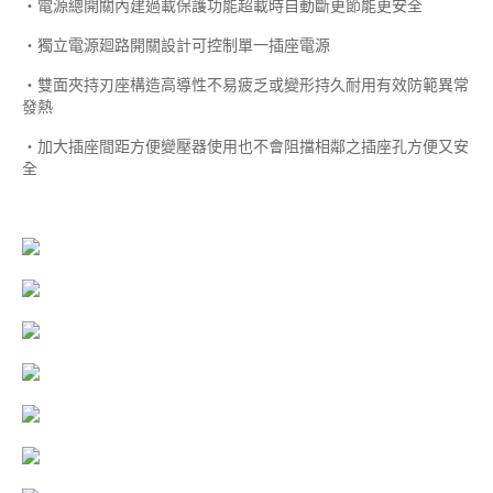
‧電源總開關內建過載保護功能超載時自動斷更節能更安全
‧獨立電源廻路開關設計可控制單一插座電源
‧雙面夾持刃座構造高導性不易疲乏或變形持久耐用有效防範異常
發熱
‧加大插座間距方便變壓器使用也不會阻擋相鄰之插座孔方便又安
全