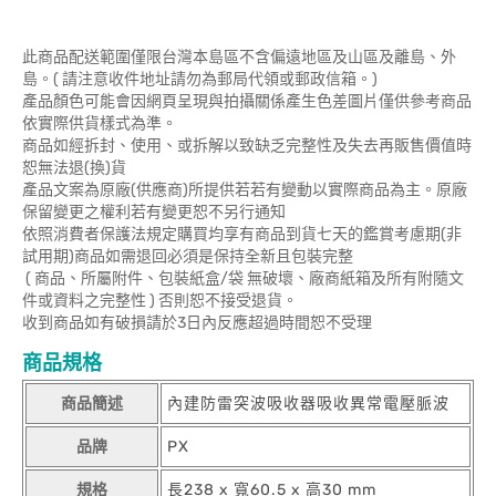
此商品配送範圍僅限台灣本島區不含偏遠地區及山區及離島、外
島。( 請注意收件地址請勿為郵局代領或郵政信箱。)
產品顏色可能會因網頁呈現與拍攝關係產生色差圖片僅供參考商品
依實際供貨樣式為準。
商品如經拆封、使用、或拆解以致缺乏完整性及失去再販售價值時
恕無法退(換)貨
產品文案為原廠(供應商)所提供若若有變動以實際商品為主。原廠
保留變更之權利若有變更恕不另行通知
依照消費者保護法規定購買均享有商品到貨七天的鑑賞考慮期(非
試用期)商品如需退回必須是保持全新且包裝完整
( 商品、所屬附件、包裝紙盒/袋 無破壞、廠商紙箱及所有附隨文
件或資料之完整性 ) 否則恕不接受退貨。
收到商品如有破損請於3日內反應超過時間恕不受理
商品規格
商品簡述
內建防雷突波吸收器吸收異常電壓脈波
品牌
PX
規格
長238 x 寬60.5 x 高30 mm