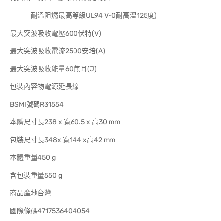
耐溫阻燃最高等級UL94 V-0耐高溫125度)
最大突波吸收電壓600伏特(V)
最大突波吸收電流2500安培(A)
最大突波吸收能量60焦耳(J)
包裝內容物電源延長線
BSMI號碼R31554
本體尺寸長238 x 寬60.5 x 高30 mm
包裝尺寸長348x 寬144 x高42 mm
本體重量450 g
含包裝重量550 g
商品產地台灣
國際條碼4717536404054