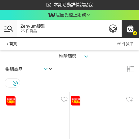
下載app最高回饋$350
本期活動詳情請點我
屈臣氏線上服務
Zenyum綻雅
25 件貨品
0
首頁
25 件貨品
進階篩選