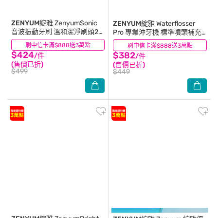
ZENYUM綻雅
ZenyumSonic
ZENYUM綻雅
Waterflosser
音波振動牙刷 溫和潔淨刷頭2
Pro 專業沖牙機 標準噴頭補充
入組(黑色)
裝(2入)
刷中信卡滿$888送3萬點
(0)
刷中信卡滿$888送3萬點
(1)
$424
$382
/件
/件
(售價已折)
(售價已折)
$499
$449