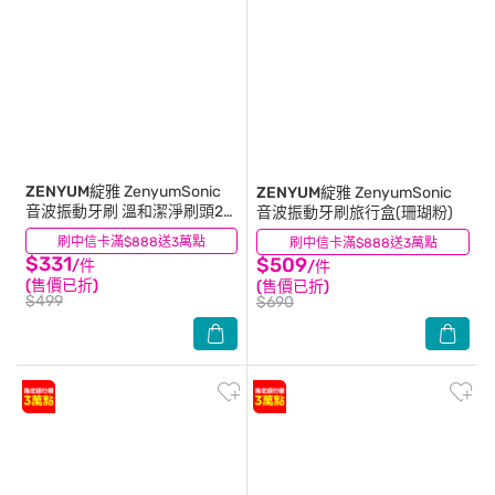
ZENYUM綻雅
ZenyumSonic
ZENYUM綻雅
ZenyumSonic
音波振動牙刷 溫和潔淨刷頭2
音波振動牙刷旅行盒(珊瑚粉)
入組(粉色)
刷中信卡滿$888送3萬點
(0)
刷中信卡滿$888送3萬點
(0)
$331
$509
/件
/件
(售價已折)
(售價已折)
$499
$690