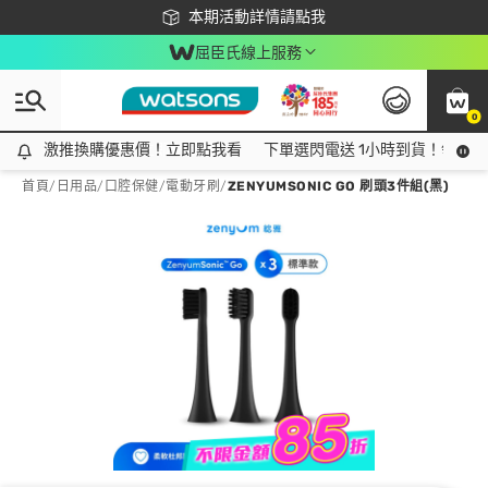
下載app最高回饋$350
本期活動詳情請點我
屈臣氏線上服務
0
激推換購優惠價！立即點我看
激推換購優惠價！立即點我看
下單選閃電送 1小時到貨！領神券
首頁
/
日用品
/
口腔保健
/
電動牙刷
/
ZENYUMSONIC GO 刷頭3件組(黑)