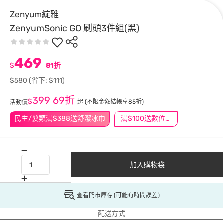
Zenyum綻雅
ZenyumSonic GO 刷頭3件組(黑)
469
$
81折
$580
(省下: $111)
399
69折
$
起
(不限金額結帳享85折)
活動價
民生/髮類滿$388送舒潔冰巾
滿$100送數位印花
加入購物袋
查看門市庫存 (可能有時間誤差)
配送方式