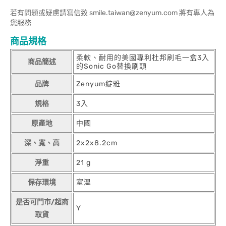
若有問題或疑慮請寫信致 smile.taiwan@zenyum.com 將有專人為
您服務
商品規格
柔軟、耐用的美國專利杜邦刷毛一盒3入
商品簡述
的Sonic Go替換刷頭
品牌
Zenyum綻雅
規格
3入
原產地
中國
深、寬、高
2x2x8.2cm
淨重
21 g
保存環境
室溫
是否可門市/超商
Y
取貨