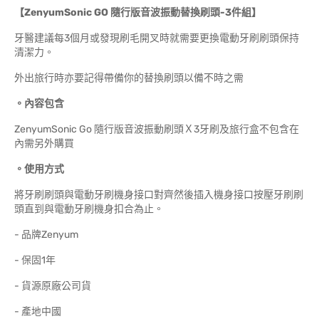
【ZenyumSonic GO 隨行版音波振動替換刷頭-3件組】
牙醫建議每3個月或發現刷毛開叉時就需要更換電動牙刷刷頭保持
清潔力。
外出旅行時亦要記得帶備你的替換刷頭以備不時之需
。內容包含
ZenyumSonic Go 隨行版音波振動刷頭Ｘ3牙刷及旅行盒不包含在
內需另外購買
。使用方式
將牙刷刷頭與電動牙刷機身接口對齊然後插入機身接口按壓牙刷刷
頭直到與電動牙刷機身扣合為止。
- 品牌Zenyum
- 保固1年
- 貨源原廠公司貨
- 產地中國