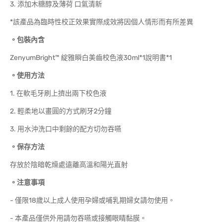
3. 添加木糖醇及薄荷 口氣清新
*該產品為臨時性校正效果實際成效將因個人情形而有所差異
。包裝內含
ZenyumBright™ 綻雅瞬白美齒校色液30ml*1說明書*1
。使用方法
1. 在軟毛牙刷上擠出兩下校色液
2. 輕柔地以畫圓的方式刷牙2分鐘
3. 用水沖洗口中剩餘的配方切勿吞嚥
。保存方法
存放於陰暗乾燥處遠離高溫和陽光直射
。注意事項
- 僅限18歲以上成人使用孕婦或哺乳期婦女請勿使用。
- 本產品僅供外用請勿吞嚥或接觸眼睛黏膜。