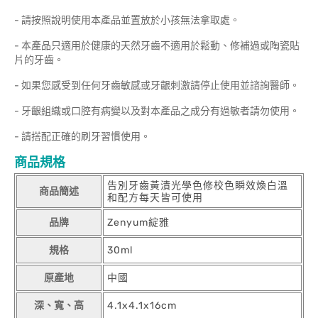
- 請按照說明使用本產品並置放於小孩無法拿取處。
- 本產品只適用於健康的天然牙齒不適用於鬆動、修補過或陶瓷貼
片的牙齒。
- 如果您感受到任何牙齒敏感或牙齦刺激請停止使用並諮詢醫師。
- 牙齦組織或口腔有病變以及對本產品之成分有過敏者請勿使用。
- 請搭配正確的刷牙習慣使用。
商品規格
告別牙齒黃漬光學色修校色瞬效煥白溫
商品簡述
和配方每天皆可使用
品牌
Zenyum綻雅
規格
30ml
原產地
中國
深、寬、高
4.1x4.1x16cm