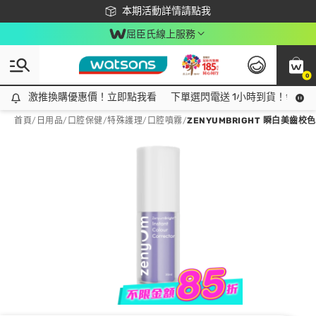
下載app最高回饋$350
本期活動詳情請點我
屈臣氏線上服務
0
激推換購優惠價！立即點我看
激推換購優惠價！立即點我看
下單選閃電送 1小時到貨！領神券
首頁
/
日用品
/
口腔保健
/
特殊護理/口腔噴霧
/
ZENYUMBRIGHT 瞬白美齒校色