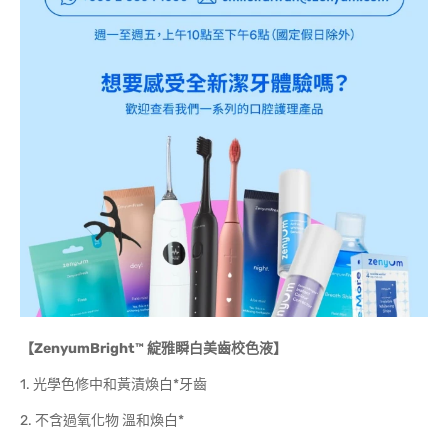
【ZenyumBright™ 綻雅瞬白美齒校色液】
1. 光學色修中和黃漬煥白*牙齒
2. 不含過氧化物 溫和煥白*