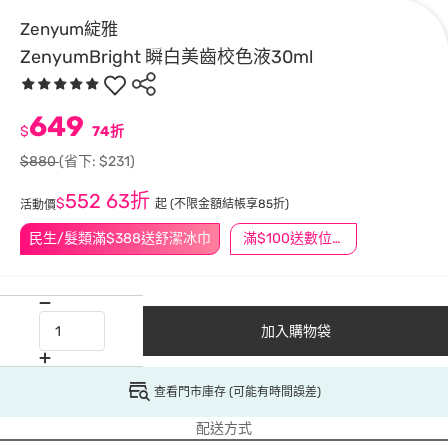
Zenyum綻雅
ZenyumBright 瞬白美齒校色液30ml
649
$
74折
$880
(省下: $231)
552
63折
$
起
(不限金額結帳享85折)
活動價
民生/髮類滿$388送舒潔冰巾
滿$100送數位印花
加入購物袋
查看門市庫存 (可能有時間誤差)
配送方式