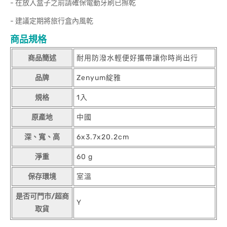
- 在放入盒子之前請確保電動牙刷已擦乾
- 建議定期將旅行盒內風乾
商品規格
商品簡述
耐用防潑水輕便好攜帶讓你時尚出行
品牌
Zenyum綻雅
規格
1入
原產地
中國
深、寬、高
6x3.7x20.2cm
淨重
60 g
保存環境
室溫
是否可門市/超商
Y
取貨