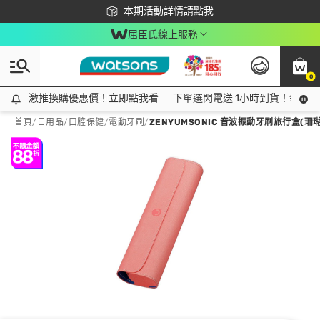
下載app最高回饋$350
本期活動詳情請點我
屈臣氏線上服務
0
激推換購優惠價！立即點我看
激推換購優惠價！立即點我看
下單選閃電送 1小時到貨！領神券
首頁
/
日用品
/
口腔保健
/
電動牙刷
/
ZENYUMSONIC 音波振動牙刷旅行盒(珊