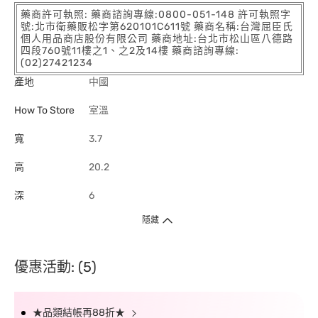
藥商許可執照: 藥商諮詢專線:0800-051-148 許可執照字
號:北市衛藥販松字第620101C611號 藥商名稱:台灣屈臣氏
個人用品商店股份有限公司 藥商地址:台北市松山區八德路
四段760號11樓之1、之2及14樓 藥商諮詢專線:
(02)27421234
產地
中國
How To Store
室溫
寬
3.7
高
20.2
深
6
隱藏
優惠活動: (5)
★品類結帳再88折★