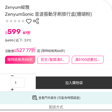
Zenyum綻雅
ZenyumSonic 音波振動牙刷旅行盒(珊瑚粉)
599
$
87折
$690
(省下: $91)
527
77折
$
起
(限時結帳再88折)
活動價
限時結帳再88折
民生/髮類滿$388送舒潔冰巾
滿$100送數位印花
加入購物袋
查看門市庫存 (可能有時間誤差)
配送方式