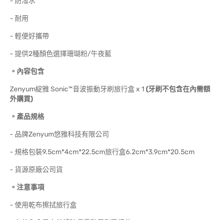
- 防潑水
- 耐用
- 輕便好攜帶
- 提供2種顏色選擇珊瑚粉/午夜藍
。內容包含
Zenyum綻雅 Sonic™音波振動牙刷旅行盒 x 1
(牙刷不包含在內需額
外購買)
。產品規格
- 品牌Zenyum悠雅科技有限公司
- 規格包裝9.5cm*4cm*22.5cm旅行盒6.2cm*3.9cm*20.5cm
- 貨源原廠公司貨
。注意事項
- 使用乾布擦拭旅行盒