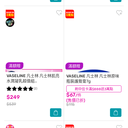
滿額贈
滿額贈
VASELINE 凡士林
凡士林肌亮
VASELINE 凡士林
凡士林原味
水潤凝乳超值組
瓶裝護脣膏7g
(300ML+70ML)2026
(2)
刷中信卡滿$888送3萬點
(57)
$67
/件
$249
(售價已折)
$539
$115