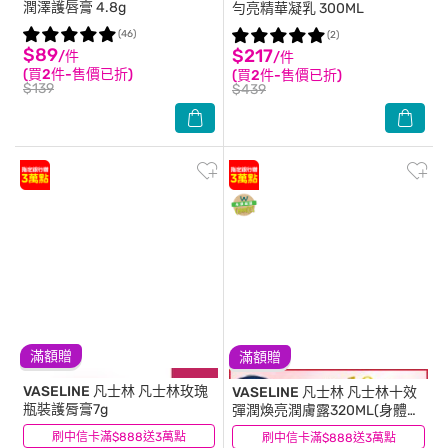
潤澤護唇膏 4.8g
勻亮精華凝乳 300ML
(46)
(2)
$89
$217
/件
/件
(買2件-售價已折)
(買2件-售價已折)
$139
$439
滿額贈
滿額贈
VASELINE 凡士林
凡士林玫瑰
VASELINE 凡士林
凡士林十效
瓶裝護脣膏7g
彈潤煥亮潤膚露320ML(身體乳
液)
刷中信卡滿$888送3萬點
(29)
刷中信卡滿$888送3萬點
(15)