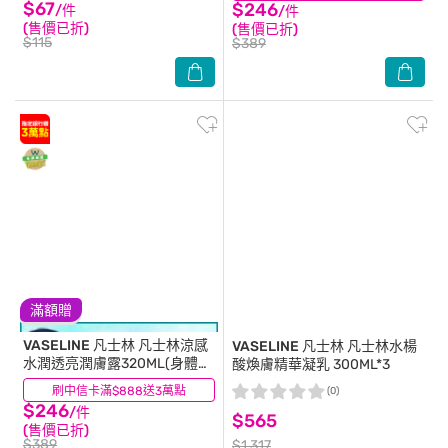
$67
$246
/件
/件
(售價已折)
(售價已折)
$115
$389
滿額贈
VASELINE 凡士林
凡士林涼感
VASELINE 凡士林
凡士林水楊
水潤透亮潤膚露320ML(身體乳
酸煥膚精華凝乳 300ML*3
液)
刷中信卡滿$888送3萬點
(11)
(0)
$246
/件
$565
(售價已折)
$389
$1,317