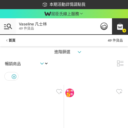
下載app最高回饋$350
本期活動詳情請點我
屈臣氏線上服務
Vaseline 凡士林
49 件貨品
0
首頁
49 件貨品
進階篩選