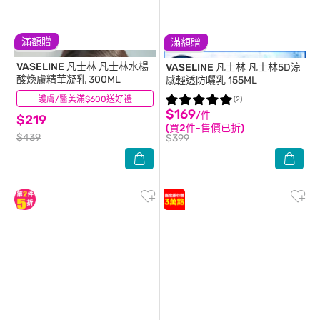
滿額贈
滿額贈
VASELINE 凡士林
凡士林水楊
VASELINE 凡士林
凡士林5D涼
酸煥膚精華凝乳 300ML
感輕透防曬乳 155ML
護膚/醫美滿$600送好禮
(8)
(2)
$169
/件
$219
(買2件-售價已折)
$439
$399