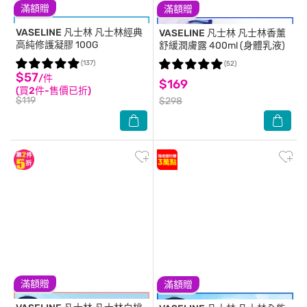
滿額贈
滿額贈
VASELINE 凡士林
凡士林經典
VASELINE 凡士林
凡士林香薰
高純修護凝膠 100G
舒緩潤膚露 400ml (身體乳液)
(137)
(52)
$57
/件
$169
(買2件-售價已折)
$119
$298
滿額贈
滿額贈