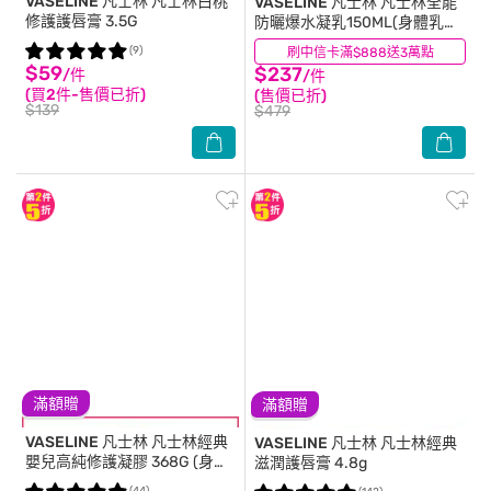
VASELINE 凡士林
凡士林白桃
VASELINE 凡士林
凡士林全能
修護護唇膏 3.5G
防曬爆水凝乳150ML(身體乳液)
(防曬乳)#小金傘防曬
(9)
刷中信卡滿$888送3萬點
(22)
$59
$237
/件
/件
(買2件-售價已折)
(售價已折)
$139
$479
滿額贈
滿額贈
VASELINE 凡士林
凡士林經典
VASELINE 凡士林
凡士林經典
嬰兒高純修護凝膠 368G (身體
滋潤護唇膏 4.8g
乳液)