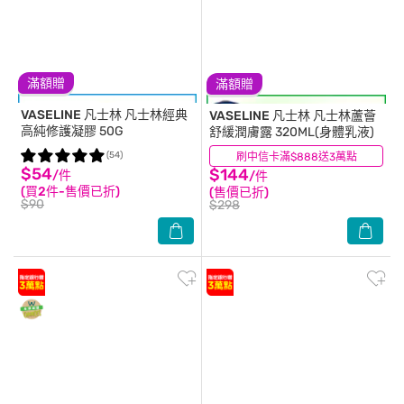
滿額贈
滿額贈
VASELINE 凡士林
凡士林經典
VASELINE 凡士林
凡士林蘆薈
高純修護凝膠 50G
舒緩潤膚露 320ML(身體乳液)
(54)
刷中信卡滿$888送3萬點
(18)
$54
$144
/件
/件
(買2件-售價已折)
(售價已折)
$90
$298