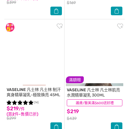
$399
$169
滿額贈
VASELINE 凡士林
凡士林 制汗
VASELINE 凡士林
凡士林肌亮
爽身精華凝乳-極致煥亮 45ML
水潤精華凝乳 300ML
(14)
護膚/醫美滿$600送好禮
(1)
$219
/件
$219
(買2件-售價已折)
$299
$439