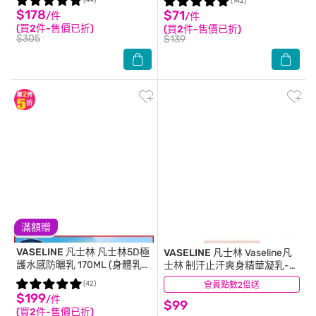
(44)
(142)
$178
$71
/件
/件
(買2件-售價已折)
(買2件-售價已折)
$305
$139
滿額贈
VASELINE 凡士林
凡士林5D極
VASELINE 凡士林
Vaseline凡
護水感防曬乳 170ML (身體乳
士林 制汗止汗爽身精華凝乳-勻
液)
嫩彈亮30ml
(42)
會員點數2倍送
(1)
$199
/件
$99
(買2件-售價已折)