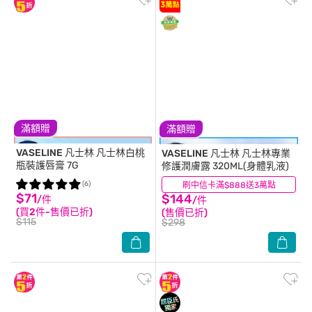
滿額贈
滿額贈
VASELINE 凡士林
凡士林白桃
VASELINE 凡士林
凡士林專業
瓶裝護唇膏 7G
修護潤膚露 320ML(身體乳液)
(6)
刷中信卡滿$888送3萬點
(30)
$71
$144
/件
/件
(買2件-售價已折)
(售價已折)
$115
$298