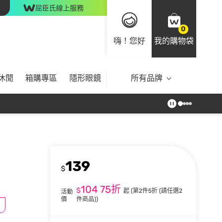
屈臣氏線上服務
0
嗨！您好
我的購物袋
休閒
箱購專區
隱形眼鏡
所有品牌
139
$
104
75折
$
起
(第2件5折 (請任選2
活動
價
件商品))