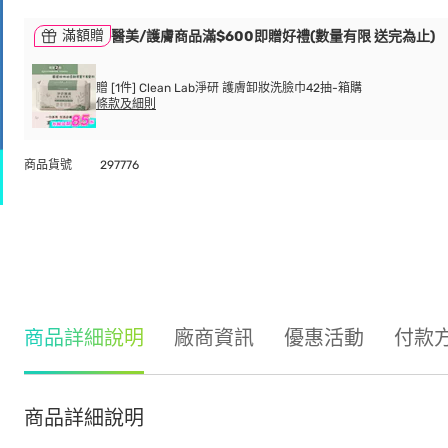
滿額贈
醫美/護膚商品滿$600即贈好禮(數量有限 送完為止)
贈 [1件] Clean Lab淨研 護膚卸妝洗臉巾42抽-箱購
條款及細則
商品貨號
297776
商品詳細說明
廠商資訊
優惠活動
付款
商品詳細說明