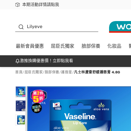
本期活動詳情請點我
下載app最高回饋$350
K beauty
Lilyeve
最新會員優惠
屈臣氏獨家
臉部保養
化妝品
激推換購優惠價！立即點我看
首頁
/
屈臣氏獨家
/
臉部保養
/
護唇膏
/
凡士林蘆薈舒緩護唇膏 4.8G