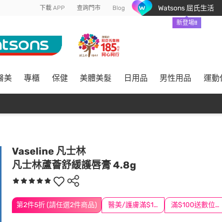
Watsons 屈氏生活
下載 APP
查詢門市
Blog
新登場!!
醫美
專櫃
保健
美體美髮
日用品
男性用品
運動
Vaseline 凡士林
凡士林蘆薈舒緩護唇膏 4.8g
第2件5折 (請任選2件商品)
醫美/護膚滿$1200送$200
滿$100送數位印花