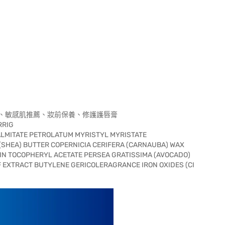
、敏感肌推薦、妝前保養、修護護唇膏
RRIG
PALMITATE PETROLATUM MYRISTYL MYRISTATE
SHEA) BUTTER COPERNICIA CERIFERA (CARNAUBA) WAX
IN TOCOPHERYL ACETATE PERSEA GRATISSIMA (AVOCADO)
F EXTRACT BUTYLENE GERICOLERAGRANCE IRON OXIDES (CI