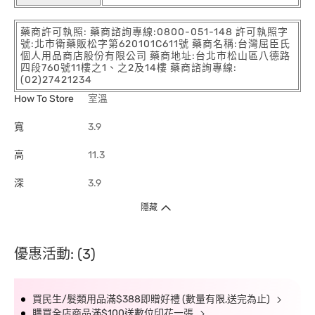
藥商許可執照: 藥商諮詢專線:0800-051-148 許可執照字
號:北市衛藥販松字第620101C611號 藥商名稱:台灣屈臣氏
個人用品商店股份有限公司 藥商地址:台北市松山區八德路
四段760號11樓之1、之2及14樓 藥商諮詢專線:
(02)27421234
How To Store
室溫
寬
3.9
高
11.3
深
3.9
隱藏
優惠活動: (3)
買民生/髮類用品滿$388即贈好禮 (數量有限,送完為止)
購買全店商品滿$100送數位印花一張