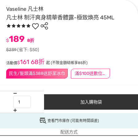
Vaseline 凡士林
凡士林 制汗爽身精華香體露-極致煥亮 45ML
189
$
8折
$239
(省下: $50)
161
68折
$
起
(不限金額結帳享85折)
活動價
民生/髮類滿$388送舒潔冰巾
滿$100送數位印花
加入購物袋
查看門市庫存 (可能有時間誤差)
配送方式