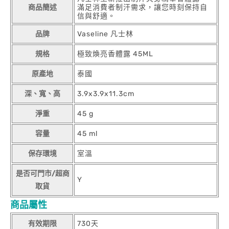
商品簡述
滿足消費者制汗需求，讓您時刻保持自
信與舒適。
品牌
Vaseline 凡士林
規格
極致煥亮香體露 45ML
原產地
泰國
深、寬、高
3.9x3.9x11.3cm
淨重
45 g
容量
45 ml
保存環境
室溫
是否可門市/超商
Y
取貨
商品屬性
有效期限
730天