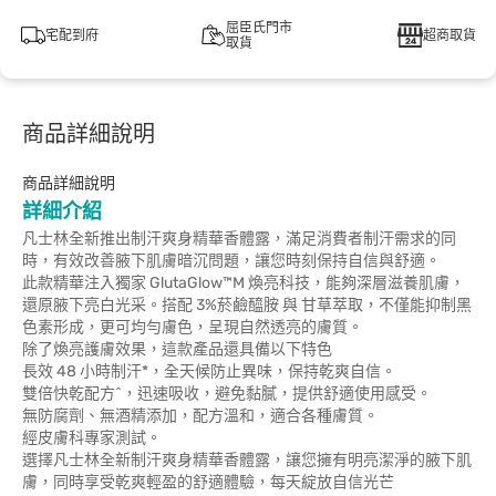
屈臣氏門市
宅配到府
超商取貨
取貨
商品詳細說明
商品詳細說明
詳細介紹
凡士林全新推出制汗爽身精華香體露，滿足消費者制汗需求的同
時，有效改善腋下肌膚暗沉問題，讓您時刻保持自信與舒適。
此款精華注入獨家 GlutaGlow™M 煥亮科技，能夠深層滋養肌膚，
還原腋下亮白光采。搭配 3%菸鹼醯胺 與 甘草萃取，不僅能抑制黑
色素形成，更可均勻膚色，呈現自然透亮的膚質。
除了煥亮護膚效果，這款產品還具備以下特色
長效 48 小時制汗*，全天候防止異味，保持乾爽自信。
雙倍快乾配方^，迅速吸收，避免黏膩，提供舒適使用感受。
無防腐劑、無酒精添加，配方溫和，適合各種膚質。
經皮膚科專家測試。
選擇凡士林全新制汗爽身精華香體露，讓您擁有明亮潔淨的腋下肌
膚，同時享受乾爽輕盈的舒適體驗，每天綻放自信光芒