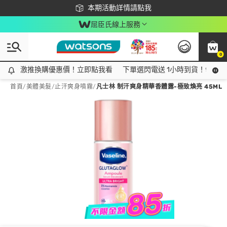
下載app最高回饋$350
本期活動詳情請點我
屈臣氏線上服務
0
激推換購優惠價！立即點我看
激推換購優惠價！立即點我看
下單選閃電送 1小時到貨！領神券
首頁
/
美體美髮
/
止汗爽身噴霧
/
凡士林 制汗爽身精華香體露-極致煥亮 45ML