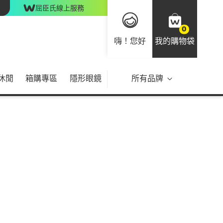
屈臣氏線上服務
0
嗨！您好
我的購物袋
休閒
箱購專區
隱形眼鏡
所有品牌