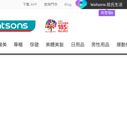
Watsons 屈氏生活
下載 APP
查詢門市
Blog
新登場!!
醫美
專櫃
保健
美體美髮
日用品
男性用品
運動