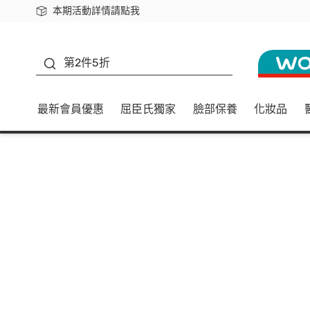
本期活動詳情請點我
下載app最高回饋$350
善存
第2件5折
最新會員優惠
屈臣氏獨家
臉部保養
化妝品