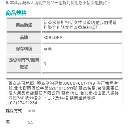
5. 本產品屬私人消耗性商品一經拆封使用恕不接受退換貨。
商品規格
新香水繆斯神話女性淡香精是我們暢銷
商品簡述
的鎏金神話女性淡香精的延伸
品牌
KORLOFF
保存環境
室溫
是否可門市/超商
N
取貨
藥商許可執照: 藥商諮詢專線:0800-051-148 許可執照字
號:北市衛藥販松字第620101C611號 藥商名稱:台灣屈臣氏
個人用品商店股份有限公司 藥商地址:台北市松山區八德路
四段760號11樓之1、之2及14樓 藥商諮詢專線:
(02)27421234
儲存方式
室溫
寬
6.5