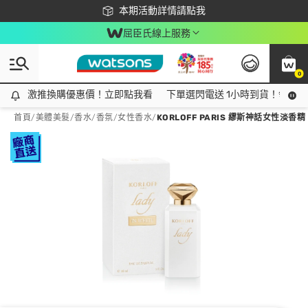
下載app最高回饋$350
本期活動詳情請點我
屈臣氏線上服務
0
激推換購優惠價！立即點我看
激推換購優惠價！立即點我看
下單選閃電送 1小時到貨！領神券
首頁
/
美體美髮
/
香水/香氛
/
女性香水
/
KORLOFF PARIS 繆斯神話女性淡香精 88