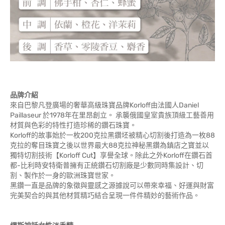
品牌介紹
來自巴黎凡登廣場的奢華高級珠寶品牌Korloff由法國人Daniel
Paillaseur 於1978年在里昂創立。 承襲俄國皇室貴族頂級工藝善用
材質與色彩的特性打造珍稀的鑽石珠寶。
Korloff的故事始於一枚200克拉黑鑽坯被精心切割後打造為一枚88
克拉的奪目珠寶之後以世界最大88克拉神秘黑鑽為鎮店之寶並以
獨特切割技術【Korloff Cut】享譽全球。除此之外Korloff在鑽石首
都-比利時安特衛普擁有正統鑽石切割廠是少數同時集設計、切
割、製作於一身的歐洲珠寶世家。
黑鑽一直是品牌的象徵與靈感之源據說可以帶來幸福、好運與財富
完美契合的與其他材質精巧結合呈現一件件精妙的藝術作品。