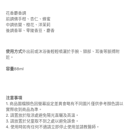
花香麝香調
前調佛手柑、杏仁、蜂蜜
中調依蘭、橙花、洋茉莉
後調香草、零陵香豆、麝香
使用方式
外出前或沐浴後輕輕噴灑於手腕、頸部、耳後等脈搏附
近。
容量
88ml
注意事項
1. 商品圖檔顏色因螢幕設定差異會略有不同圖片僅供參考顏色請以
實際收到商品為準。
2. 請置放於陰涼處避免陽光直曬及高溫。
3. 請放置於兒童取不到之處以避免誤食。
4. 使用時如有任何不適請立即停止使用並請教醫師。