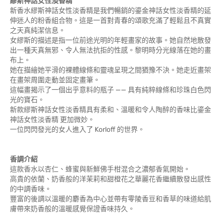
繆斯神話女性淡香精
新香水繆斯神話女性淡香精是我們暢銷的鎏金神話女性淡香精的延
伸迷人的粉香組合物。這是一首對青春的頌歌充滿了輕鬆且不真實
之天真純潔信息。
女繆斯的描述是指一位前途光明的年輕畫家的故事。她自然地散發
出一種天真無邪、令人無法抗拒的性感。黎明時分光線落在她的畫
布上。
她在描繪她平滑的裸體線條和靈魂呈現之間猶豫不決。她走近畫架
在畫架周圍走動並固定畫筆。
這幅畫揭示了一個出乎意料的瓶子 —— 具有純粹線條和珍珠白色閃
光的寶石。
新款繆斯神話女性淡香精具有柔和、溫暖和令人陶醉的香味比鎏金
神話女性淡香精 更加微妙。
一位閃閃發光的女人進入了 Korloff 的世界。
香調介紹
這款香水以杏仁、蜂蜜與新鮮佛手柑混合之濃郁香氣開始。
高貴的依蘭、奶香般的洋茉莉和甜橙花之華麗花香繼續散發出感性
的中調香味。
豐富的後調以溫暖的麝香為中心並帶有零陵香豆和香草的味道給肌
膚帶來奶香般的溫暖感覺保證香味持久。