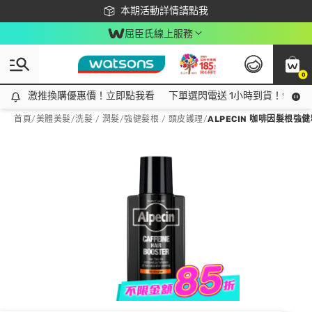
下載app最高回饋$350
本期活動詳情請點我
屈臣氏線上服務
0
激推換購優惠價！立即點我看
激推換購優惠價！立即點我看
下單選閃電送 1小時到貨！領神券
首頁
/
美體美髮
/
洗髮 / 潤髮
/
強健髮根 / 頭皮護理
/
ALPECIN 咖啡因髮根強健