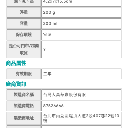
深、寬、高
4.2x7x15.5cm
淨重
200 g
容量
200 ml
保存環境
室溫
是否可門市/超商
Y
取貨
商品屬性
有效期限
三年
廠商資訊
製造商名稱
台灣大昌華嘉股份有限
製造商電話
87526666
台北市內湖區堤頂大道2段407巷22號10
製造商地址
樓