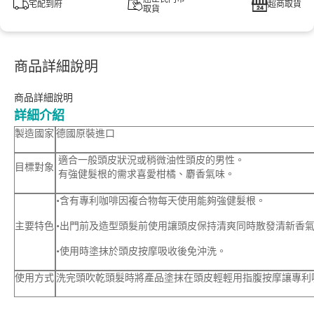
宅配到府
超商取貨
取貨
商品詳細說明
商品詳細說明
詳細介紹
製造國家
德國原裝進口
適合一般頭皮狀況或稍微油性頭皮的男性。
目標對象
有強健髮根的需求喜愛柑橘、麝香氣味。
•含有專利咖啡因複合物每天使用能夠強健髮根。
主要特色
•出門前及造型頭髮前使用讓頭皮保持清爽同時散發清新香
•使用時塗抹於頭皮按摩吸收後免沖洗。
使用方式
洗完頭吹乾頭髮時將產品塗抹在頭皮輕輕用指腹按摩讓專利