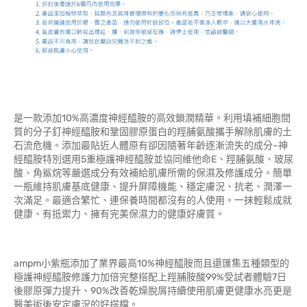
是一款添加10%高濃度神經醯胺的高效鎖潤精華。利用填補細胞間
質的分子釘神經醯胺和鞏固膠原蛋白的羥脯氨酸攜手解除肌膚的土
石流危機。添加最貼近人體原有卻因隨著年齡逐漸流失的成分~神
經醯胺特別選用5重極護神經醯胺並協同維他命E、羥脯氨酸、玻尿
酸、角鯊烷等嚴選成分有效補給肌膚所需的保濕及修護成分。簡單
一瓶維持肌膚基底健康、提升屏障機能、穩定膚況、抗老、潤澤一
次滿足。最適合繁忙、連保養時間都沒有的人使用。一抹輕鬆成就
健康、有抵禦力、擁有完美保濕力的健康好膚質。
ampm小紫瓶添加了業界最高10%神經醯胺而且還匯集五種類型的
極護神經醯胺修護力加倍完整搭配上羥脯胺酸99%受試者體驗7日
後膠原彈力提升、90%改善乾燥脫屑持續使用肌膚更健康水亮更是
醫美術後安定膚況的好搭檔。