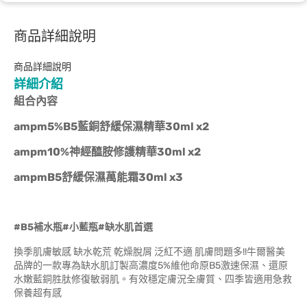
商品詳細說明
商品詳細說明
詳細介紹
組合內容
ampm5%B5藍銅舒緩保濕精華30ml x2
ampm10%神經醯胺修護精華30ml x2
ampmB5舒緩保濕萬能霜30ml x3
#B5補水瓶#小藍瓶#缺水肌首選
換季肌膚敏感 缺水乾荒 乾燥脫屑 泛紅不適 肌膚問題多!!牛爾醫美
品牌的一款專為缺水肌訂製高濃度5%維他命原B5激速保濕、還原
水嫩藍銅胜肽修復敏弱肌。有效穩定膚況全膚質、四季皆適用急救
保養超有感