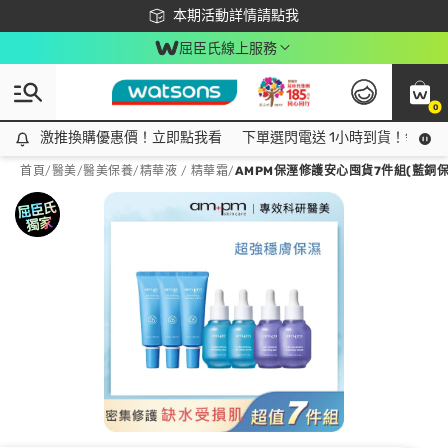
下載app最高回饋$350
本期活動詳情請點我
屈臣氏線上服務
0
激推換購優惠價！立即點我看
激推換購優惠價！立即點我看
下單選閃電送 1小時到貨！領神券
首頁
/
醫美
/
醫美保養
/
精華液 / 精華霜
/
AMPM保溼修護安心囤貨7件組(藍銅保