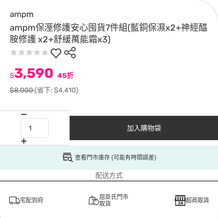
ampm
ampm保溼修護安心囤貨7件組(藍銅保濕x2+神經醯
胺修護 x2+舒緩萬能霜x3)
3,590
$
45折
$8,000
(省下: $4,410)
加入購物袋
查看門市庫存 (可能有時間誤差)
配送方式
屈臣氏門市
宅配到府
超商取貨
取貨