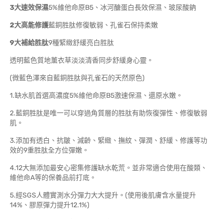
3大速效保濕
5%維他命原B5、冰河醣蛋白長效保濕、玻尿酸鈉
2大高能修護
藍銅胜肽修復敏弱、孔雀石保持柔嫩
9大補給胜肽
9種緊緻舒緩亮白胜肽
透明藍色質地薰衣草淡淡清香同步舒緩身心靈。
(微藍色澤來自藍銅胜肽與孔雀石的天然原色)
1.缺水肌首選高濃度5%維他命原B5激速保濕、還原水嫩。
2.藍銅胜肽是唯一可以穿過角質層的胜肽有助恢復彈性、修復敏弱
肌。
3.添加有透白、抗皺、減齡、緊緻、撫紋、彈潤、舒緩、修護等功
效的9重胜肽全方位彈嫩。
4.12大無添加最安心密集修護缺水乾荒。並非常適合使用在酸類、
維他命A等的保養品前打底。
5.經SGS人體實測水分彈力大大提升。(使用後肌膚含水量提升
14%、膠原彈力提升12.1%)