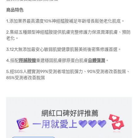
商品特色
1.添加業界最高濃度10%神經醯胺補足年齡增長鬆弛老化肌底。
2.集結五種類型神經醯胺提供肌膚完整修護力保濕潤澤肌膚、預防
老化。
3.12大無添加最安心敏弱肌變健康肌醫美術後密集修護首選。
4.搭配
羥脯胺酸
重建穩固肌膚膠原蛋白肌膚
自體彈潤
。
5.經SGS人體實測99%受測者增加肌彈力、90%受測者改善脫屑、
85%受測者改善脫屑