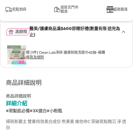
屈臣氏門市
宅配到府
超商取貨
取貨
醫美/護膚商品滿$600即贈好禮(數量有限 送完為
滿額贈
止)
贈 [1件] Clean Lab淨研 護膚卸妝洗臉巾42抽-箱購
條款及細則
商品詳細說明
商品詳細說明
詳細介紹
#斑點肌必備#3X速白#小粉瓶
掃斑新霸主 雙重特效美白成份 熊果素 維他命C 突破斑點黯沉 淨 透
白