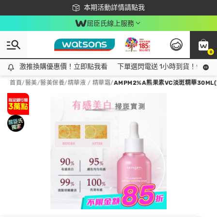
下載app最高回饋$350
本期活動詳情請點我
屈臣氏線上服務
0
激推換購優惠價！立即點我看
激推換購優惠價！立即點我看
下單選閃電送 1小時到貨！領神券
首頁
/
醫美
/
醫美保養
/
精華液 / 精華霜
/
AMPM2%A熊果素VC淡斑精華30ML