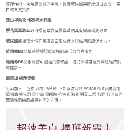
發揮作用、均勻膚色減少黑斑、促進玻尿酸與膠原蛋白合成 、美
白效果更持久
速白神助攻 增亮補水舒緩
櫻花葉萃取
萃取自櫻花葉含有櫻葉黃銅具有嫩膚增亮效果。
玻尿酸
能抓取水份在肌膚表面形成保水膜維持肌膚保水力。
維他命B3
又稱菸鹼醯胺能促進肌膚活力勻亮膚色。
維他命B5
又稱泛醇可加強角質修護、增加保濕度及光澤感維持肌
膚健康。
無添加 純淨保養
無添加人工色素 酒精 甲醛 MI. MCI系防腐劑 PARABENS系防腐劑
礦物油 螢光劑 重金屬 類固醇 抗生素 激素 對苯二酚 石綿 石油系界
面活性劑給肌膚最純淨的守護。