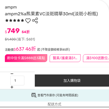
ampm
ampm2%a熊果素VC淡斑精華30ml(淡斑小粉瓶)
749
$
54折
$1,400
(省下: $651)
637
46折
$
起
(不限金額結帳享85折)
活動價
刷中信卡滿$888送3萬點
醫美/護膚滿$1200送$200
滿$100
加入購物袋
查看門市庫存 (可能有時間誤差)
配送方式