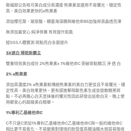
衛福部公告核可美白成分高濃度 熊果素並選用不易懼光、穩定性
高、美白效果更快的a熊果素
添加櫻花葉、玻尿酸、糖基海藻糖與維他命B5加強保濕晶透亮澤
無添加最安心 純淨保養 有效提升肌能
經SGS人體實測 斑點亮白全面提升
3X速白 掃斑新霸主
雙重特效美白成份 2%熊果素x 1%維他命C 突破斑點黯沉 淨 透 白
2% a熊果素
添加高濃度2% a熊果素較傳統熊果素的美白力更佳且不易懼光、穩
定性高、美白效果更快、更有感進擊阻斷色素生成並退散黯黑斑
點。不必再擔心白天塗抹後的懼光性因此研發出這款白天、晚上使
用都安心的超級美白精華。
1%專利乙基維他命C
C不只是C添加1%專利乙基維他命C乙基維他命C與一般的維他命C
相比更不易氧化、不易變黃對環境的耐受度高親油親水很容易吸收