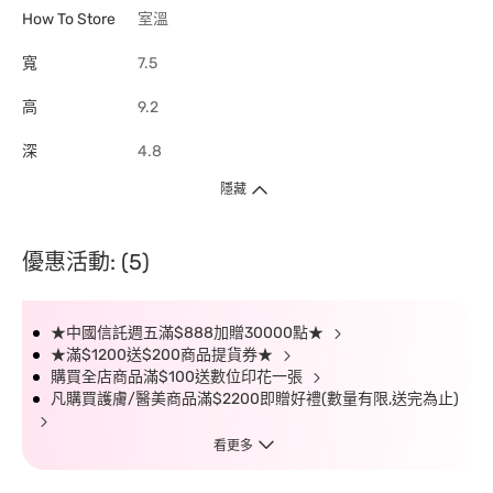
How To Store
室溫
寬
7.5
高
9.2
深
4.8
隱藏
優惠活動: (5)
★中國信託週五滿$888加贈30000點★
★滿$1200送$200商品提貨券★
購買全店商品滿$100送數位印花一張
凡購買護膚/醫美商品滿$2200即贈好禮(數量有限,送完為止)
看更多