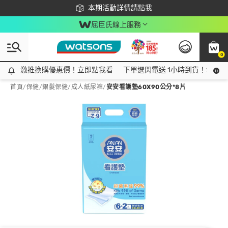
下載app最高回饋$350
本期活動詳情請點我
屈臣氏線上服務
0
激推換購優惠價！立即點我看
激推換購優惠價！立即點我看
下單選閃電送 1小時到貨！領神券
首頁
/
保健
/
銀髮保健
/
成人紙尿褲
/
安安看護墊60X90公分*8片