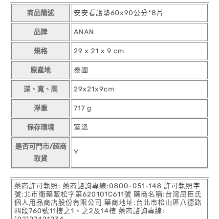
商品簡述
安安看護墊60x90公分*8片
品牌
ANAN
規格
29 x 21 x 9 cm
原產地
泰國
深、寬、高
29x21x9cm
淨重
717 g
保存環境
室溫
是否可門市/超商
Y
取貨
藥商許可執照: 藥商諮詢專線:0800-051-148 許可執照字
號:北市衛藥販松字第620101C611號 藥商名稱:台灣屈臣氏
個人用品商店股份有限公司 藥商地址:台北市松山區八德路
四段760號11樓之1、之2及14樓 藥商諮詢專線: