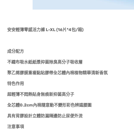
安安輕薄零感活力褲 L-XL (16片*4包/箱)
成分配方
不織布吸水紙紙漿抑菌除臭高分子吸收層
聚乙烯膠膜重複黏貼膠帶全芯體內棉植物精華清新香氛
特色作用
超輕薄不悶熱貼身無痕新抑菌高分子
全芯體0.2cm內棉隨意動不變形彩色辨識腰圍
具有背膠設計立體防漏隔邊防止尿便外流
注意事項