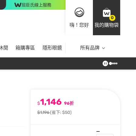
屈臣氏線上服務
0
嗨！您好
我的購物袋
休閒
箱購專區
隱形眼鏡
所有品牌
1,146
$
96折
$1,196
(省下: $50)