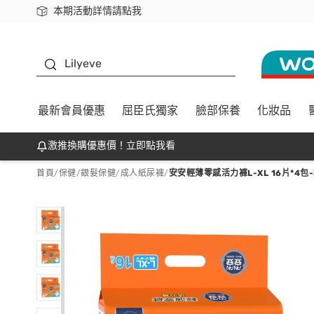
本期活動詳情請點我
下載app最高回饋$350
K beauty
Lilyeve
最新會員優惠
屈臣氏獨家
臉部保養
化妝品
激推換購優惠價！立即點我看
首頁
/
保健
/
銀髮保健
/
成人紙尿褲
/
安安輕薄零感活力褲L-XL 16片*4包