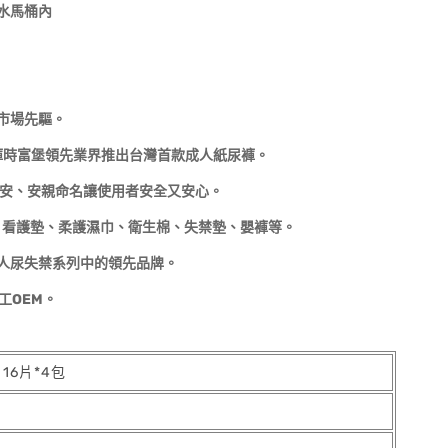
水馬桶內
市場先驅。
褲時富堡領先業界推出台灣首款成人紙尿褲。
安安、安親命名讓使用者安全又安心。
、看護墊、柔護濕巾、衛生棉、失禁墊、嬰褲等。
人尿失禁系列中的領先品牌。
工OEM。
16片*4包