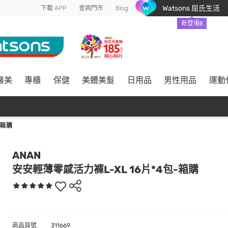
Watsons 屈氏生活
下載 APP
查詢門市
Blog
新登場!!
醫美
專櫃
保健
美體美髮
日用品
男性用品
運動
-箱購
ANAN
安安輕薄零感活力褲L-XL 16片*4包-箱購
商品貨號
311669