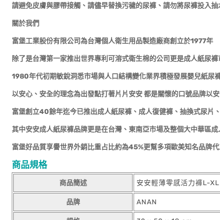
請避免皮膚與膠帶接觸、請儘早替換污穢的尿褲、請勿將尿褲投入抽
關於我們
富堡工業股份有限公司為台灣個人衛生用品製造廠商創立於1977年
除了是台灣第一家推出世界專利可溶式衛生棉的公司更是成人紙尿褲
1980年代初期敏銳洞悉市場與人口結構變化業界積極發展嬰兒紙尿
以安心、安全的理念為出發點打著片片安安 都是關懷的口號品牌以
富堡創立40餘年迄今已推出成人紙尿褲、成人復健褲、抽換式尿片
其中安安成人紙尿褲品牌更是在台灣、東南亞市場及整個大中華區成
富堡好品質享譽世界外銷比重占比約為45%更幫多項歐美知名品牌代
商品規格
商品簡述
安安輕薄零感活力褲L-XL 
品牌
ANAN