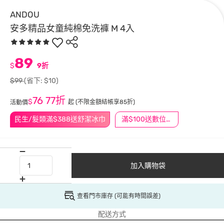
ANDOU
安多精品女童純棉免洗褲 M 4入
89
$
9折
$99
(省下: $10)
76
77折
$
起
(不限金額結帳享85折)
活動價
民生/髮類滿$388送舒潔冰巾
滿$100送數位印花
加入購物袋
查看門市庫存 (可能有時間誤差)
配送方式