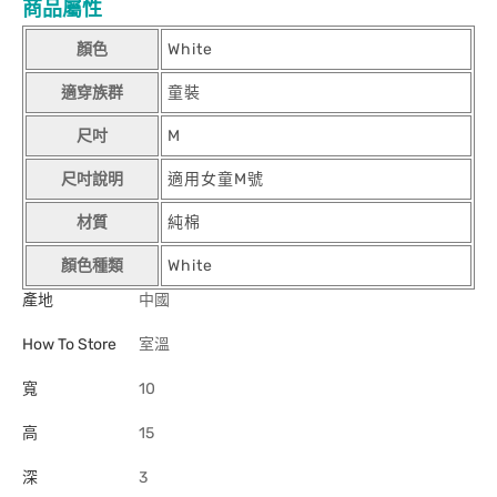
商品屬性
顏色
White
適穿族群
童裝
尺吋
M
尺吋說明
適用女童M號
材質
純棉
顏色種類
White
產地
中國
How To Store
室溫
寬
10
高
15
深
3