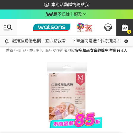
下載app最高回饋$350
本期活動詳情請點我
屈臣氏線上服務
0
激推換購優惠價！立即點我看
激推換購優惠價！立即點我看
下單選閃電送 1小時到貨！領神券
首頁
/
日用品
/
流行生活用品
/
女性內著/襪
/
安多精品女童純棉免洗褲 M 4入