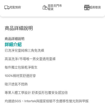
屈臣氏門市
宅配到府
超商取貨
取貨
商品詳細說明
商品詳細說明
詳細介紹
已洗淨兒童純棉三角免洗褲
高溫洗淨/市場唯一男女童適用童褲
每件獨立包裝乾淨衛生
100%棉材質舒適好穿
吸汗透氣不悶熱
專業人體工學設計 舒柔弧形包覆安全感加倍
均通過SGS、Intertek與國家檢驗不含遷移性螢光劑與甲醛