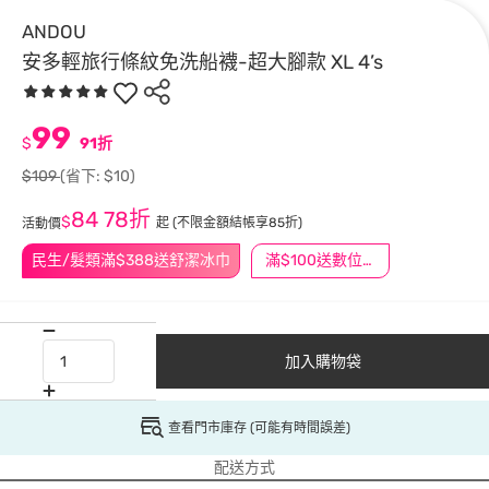
ANDOU
安多輕旅行條紋免洗船襪-超大腳款 XL 4’s
99
$
91折
$109
(省下: $10)
84
78折
$
起
(不限金額結帳享85折)
活動價
民生/髮類滿$388送舒潔冰巾
滿$100送數位印花
加入購物袋
查看門市庫存 (可能有時間誤差)
配送方式