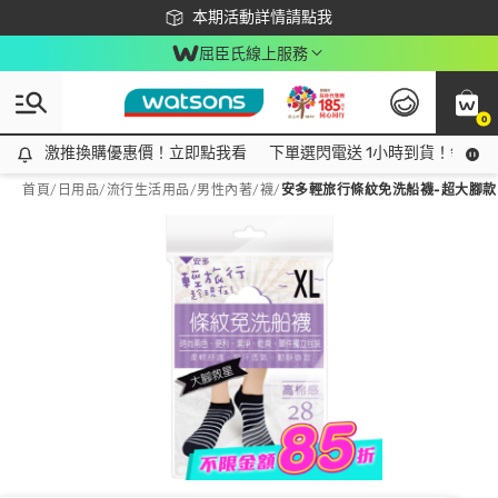
下載app最高回饋$350
本期活動詳情請點我
屈臣氏線上服務
0
激推換購優惠價！立即點我看
激推換購優惠價！立即點我看
下單選閃電送 1小時到貨！領神券
首頁
/
日用品
/
流行生活用品
/
男性內著/襪
/
安多輕旅行條紋免洗船襪-超大腳款 X