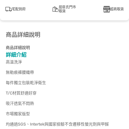
屈臣氏門市
宅配到府
超商取貨
取貨
商品詳細說明
商品詳細說明
詳細介紹
高溫洗淨
無勒痕褲腰織帶
每件獨立包裝乾淨衛生
T/C材質舒適好穿
吸汗透氣不悶熱
市場獨家版型
均通過SGS、Intertek與國家檢驗不含遷移性螢光劑與甲醛