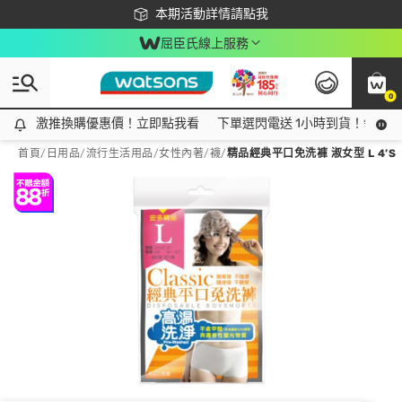
下載app最高回饋$350
本期活動詳情請點我
屈臣氏線上服務
0
激推換購優惠價！立即點我看
激推換購優惠價！立即點我看
下單選閃電送 1小時到貨！領神券
首頁
/
日用品
/
流行生活用品
/
女性內著/襪
/
精品經典平口免洗褲 淑女型 L 4’S