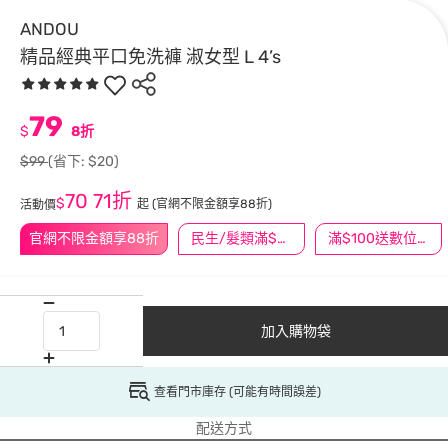
ANDOU
精品經典平口免洗褲 淑女型 L 4’s
79
$
8折
$99
(省下: $20)
70
71折
$
起
(官網不限金額享88折)
活動價
官網不限金額享88折
民生/髮類滿$388送舒潔冰巾
滿$100送數位印花
加入購物袋
查看門市庫存 (可能有時間誤差)
配送方式