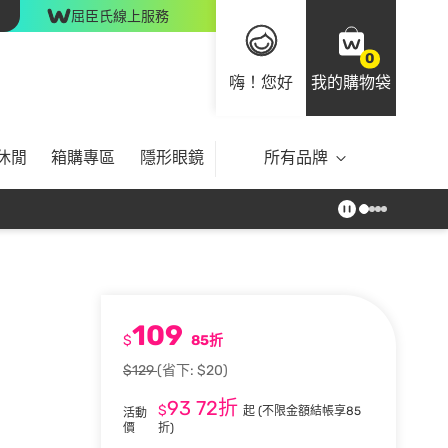
屈臣氏線上服務
0
嗨！您好
我的購物袋
休閒
箱購專區
隱形眼鏡
所有品牌
109
$
85折
$129
(省下: $20)
93
72折
$
起
(不限金額結帳享85
活動
價
折)