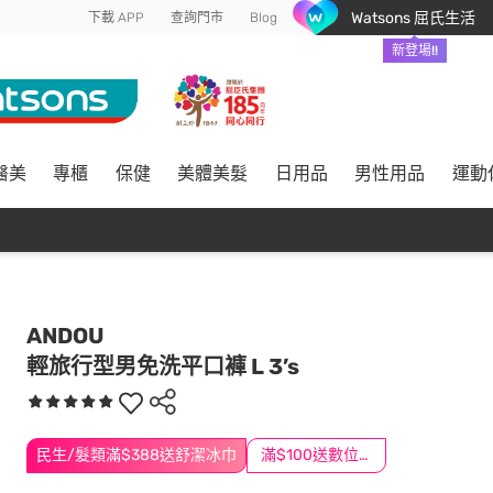
Watsons 屈氏生活
下載 APP
查詢門市
Blog
新登場!!
醫美
專櫃
保健
美體美髮
日用品
男性用品
運動
ANDOU
輕旅行型男免洗平口褲 L 3’s
民生/髮類滿$388送舒潔冰巾
滿$100送數位印花