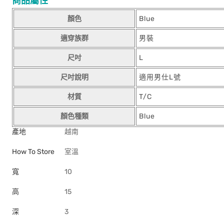
商品屬性
顏色
Blue
適穿族群
男裝
尺吋
L
尺吋說明
適用男仕L號
材質
T/C
顏色種類
Blue
產地
越南
How To Store
室溫
寬
10
高
15
深
3