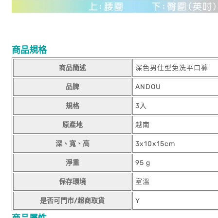
商品規格
商品簡述
深色男仕型免洗平口褲
品牌
ANDOU
規格
3入
原產地
越南
深、寬、高
3x10x15cm
淨重
95 g
保存環境
室溫
是否可門市/超商取貨
Y