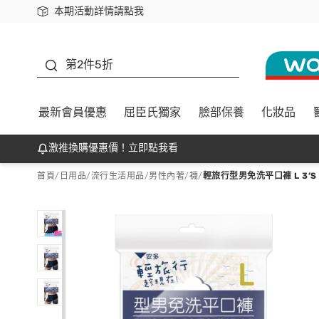
本期活動詳情請點我
下載app最高回饋$350
善存
第2件5折
最新會員優惠
屈臣氏獨家
臉部保養
化妝品
激推換購優惠價！立即點我看
首頁
/
日用品
/
流行生活用品
/
男性內著/襪
/
輕旅行型男免洗平口褲 L 3’S