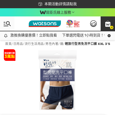
下載app最高回饋$350
本期活動詳情請點我
屈臣氏線上服務
0
激推換購優惠價！立即點我看
激推換購優惠價！立即點我看
下單選閃電送 1小時到貨！領神券
首頁
/
日用品
/
流行生活用品
/
男性內著/襪
/
輕旅行型男免洗平口褲 XXL 3’S