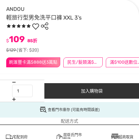
ANDOU
輕旅行型男免洗平口褲 XXL 3’s
109
$
85折
$129
(省下: $20)
刷滙豐卡滿$888送3萬點
民生/髮類滿$388送舒潔冰巾
滿$100
加入購物袋
查看門市庫存 (可能有時間誤差)
配送方式
屈臣氏門市
宅配到府
超商取貨