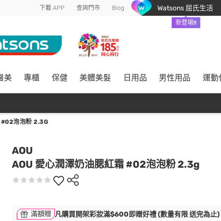
Watsons 屈氏生活
下載 APP
查詢門市
Blog
新登場!!
醫美
專櫃
保健
美體美髮
日用品
男性用品
運動
#02泡泡粉 2.3G
AOU
AOU 愛心潤澤奶油腮紅霜 #02泡泡粉 2.3g
滿額贈
凡購買開架彩妝滿$600即贈好禮 (數量有限 送完為止)