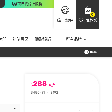
屈臣氏線上服務
0
嗨！您好
我的購物袋
休閒
箱購專區
隱形眼鏡
所有品牌
288
$
6折
$480
(省下: $192)