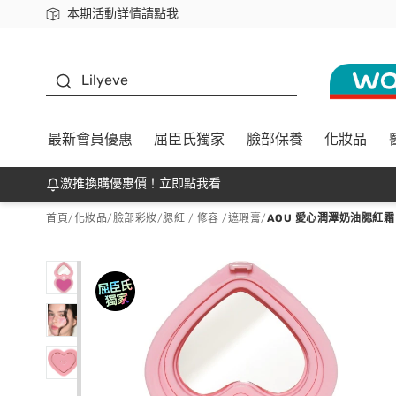
本期活動詳情請點我
下載app最高回饋$350
K beauty
Lilyeve
最新會員優惠
屈臣氏獨家
臉部保養
化妝品
激推換購優惠價！立即點我看
首頁
/
化妝品
/
臉部彩妝
/
腮紅 / 修容 /遮瑕膏
/
AOU 愛心潤澤奶油腮紅霜 