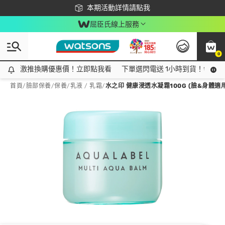
下載app最高回饋$350
本期活動詳情請點我
屈臣氏線上服務
0
激推換購優惠價！立即點我看
激推換購優惠價！立即點我看
下單選閃電送 1小時到貨！領神券
首頁
/
臉部保養
/
保養
/
乳液 / 乳霜
/
水之印 健康浸透水凝霜100G (臉&身體適用