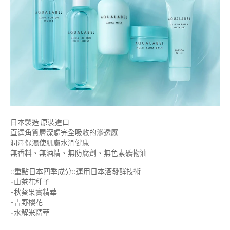
日本製造 原裝進口
直達角質層深處完全吸收的滲透感
潤澤保濕使肌膚水潤健康
無香料、無酒精、無防腐劑、無色素礦物油
::重點日本四季成分::運用日本酒發酵技術
-山茶花種子
-秋葵果實精華
-吉野櫻花
-水解米精華