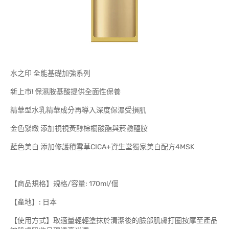
水之印 全能基礎加強系列
新上市! 保濕胺基酸提供全面性保養
精華型水乳精華成分再導入深度保濕受損肌
金色緊緻 添加視視黃醇棕櫚酸酯與菸鹼醯胺
藍色美白 添加修護積雪草CICA+資生堂獨家美白配方4MSK
【商品規格】規格/容量: 170ml/個
【產地】: 日本
【使用方式】取適量輕輕塗抹於清潔後的臉部肌膚打圈按摩至產品