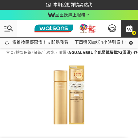
下載app最高回饋$350
本期活動詳情請點我
屈臣氏線上服務
0
激推換購優惠價！立即點我看
激推換購優惠價！立即點我看
下單選閃電送 1小時到貨！領神券
首頁
/
臉部保養
/
保養
/
化妝水 / 噴霧
/
AQUALABEL 全能緊緻精華水(潤澤) 17