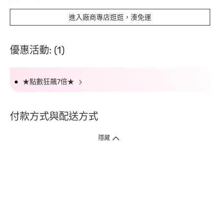
進入廠商專店逛逛，湊免運
優惠活動: (1)
★點數狂飆7倍★
付款方式與配送方式
隱藏