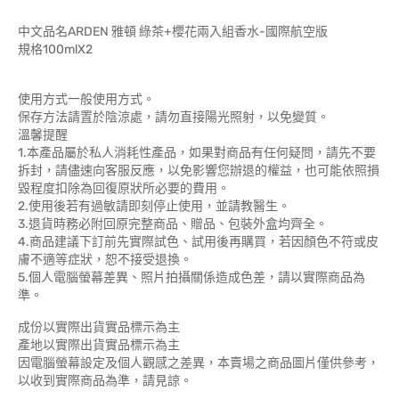
中文品名ARDEN 雅頓 綠茶+櫻花兩入組香水-國際航空版
規格100mlX2
使用方式一般使用方式。
保存方法請置於陰涼處，請勿直接陽光照射，以免變質。
溫馨提醒
1.本產品屬於私人消耗性產品，如果對商品有任何疑問，請先不要
拆封，請儘速向客服反應，以免影響您辦退的權益，也可能依照損
毀程度扣除為回復原狀所必要的費用。
2.使用後若有過敏請即刻停止使用，並請教醫生。
3.退貨時務必附回原完整商品、贈品、包裝外盒均齊全。
4.商品建議下訂前先實際試色、試用後再購買，若因顏色不符或皮
膚不適等症狀，恕不接受退換。
5.個人電腦螢幕差異、照片拍攝關係造成色差，請以實際商品為
準。
成份以實際出貨實品標示為主
產地以實際出貨實品標示為主
因電腦螢幕設定及個人觀感之差異，本賣場之商品圖片僅供參考，
以收到實際商品為準，請見諒。