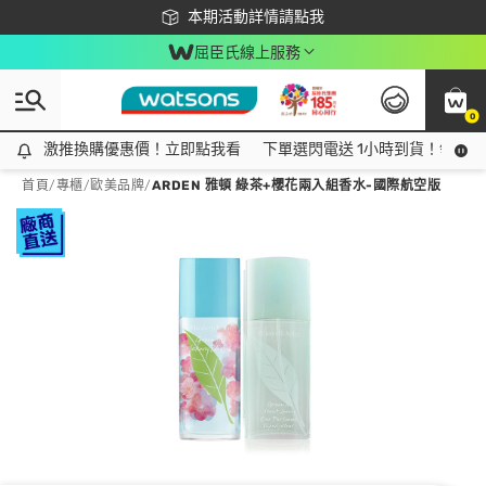
下載app最高回饋$350
本期活動詳情請點我
屈臣氏線上服務
0
激推換購優惠價！立即點我看
激推換購優惠價！立即點我看
下單選閃電送 1小時到貨！領神券
首頁
/
專櫃
/
歐美品牌
/
ARDEN 雅頓 綠茶+櫻花兩入組香水-國際航空版