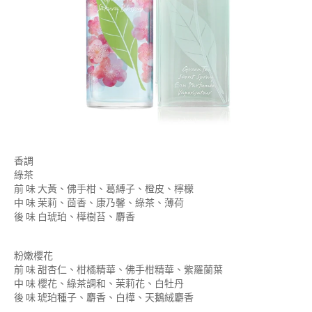
香調
綠茶
前 味 大黃、佛手柑、葛縛子、橙皮、檸檬
中 味 茉莉、茴香、康乃馨、綠茶、薄荷
後 味 白琥珀、樺樹苔、麝香
粉嫩櫻花
前 味 甜杏仁、柑橘精華、佛手柑精華、紫羅蘭葉
中 味 櫻花、綠茶調和、茉莉花、白牡丹
後 味 琥珀種子、麝香、白樺、天鵝絨麝香