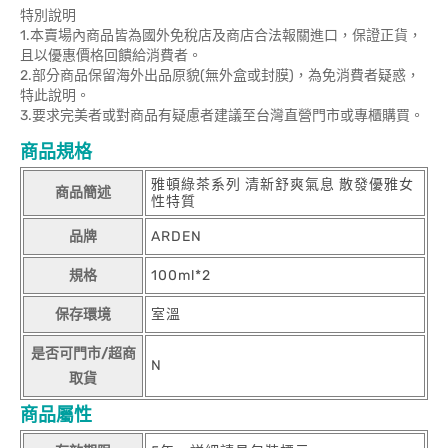
特別說明
1.本賣場內商品皆為國外免稅店及商店合法報關進口，保證正貨，
且以優惠價格回饋給消費者。
2.部分商品保留海外出品原貌(無外盒或封膜)，為免消費者疑惑，
特此說明。
3.要求完美者或對商品有疑慮者建議至台灣直營門市或專櫃購買。
商品規格
雅頓綠茶系列 清新舒爽氣息 散發優雅女
商品簡述
性特質
品牌
ARDEN
規格
100ml*2
保存環境
室溫
是否可門市/超商
N
取貨
商品屬性