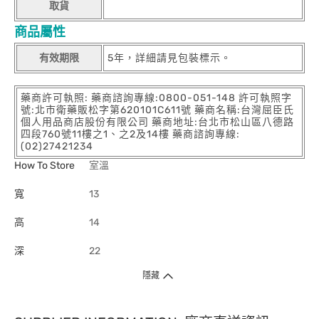
取貨
商品屬性
有效期限
5年，詳細請見包裝標示。
藥商許可執照: 藥商諮詢專線:0800-051-148 許可執照字
號:北市衛藥販松字第620101C611號 藥商名稱:台灣屈臣氏
個人用品商店股份有限公司 藥商地址:台北市松山區八德路
四段760號11樓之1、之2及14樓 藥商諮詢專線:
(02)27421234
How To Store
室溫
寬
13
高
14
深
22
隱藏