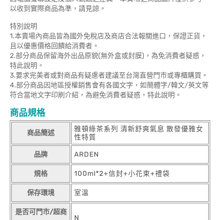
以收到實際商品為準，請見諒。
特別說明
1.本賣場內商品皆為國外免稅店及商店合法報關進口，保證正貨，
且以優惠價格回饋給消費者。
2.部分商品保留海外出品原貌(無外盒或封膜)，為免消費者疑惑，
特此說明。
3.要求完美者或對商品有疑慮者建議至台灣直營門市或專櫃購買。
4.部分商品因地區授權銷售會有各國文字，如簡體字/韓文/英文等
符合當地文字印刷介紹，為避免消費者疑惑，特此說明。
商品規格
雅頓綠茶系列 清新舒爽氣息 散發優雅女
商品簡述
性特質
品牌
ARDEN
規格
100ml*2+信封+小花束+禮袋
保存環境
室溫
是否可門市/超商
N