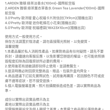
1.ARDEN 雅頓 綠茶淡香水(100ml)-國際航空版
2.ARDEN 雅頓 綠茶薰衣草香水 Green Tea Lavender(100ml)-國際
航空版
3.O'Pretty 歐沛媞 愛心祝福卡片附信封(7X9cm)(隨機出貨)
4.O'Pretty 歐沛媞 迷你乾燥花小花束(隨機出貨)
5.O'Pretty 歐沛媞 祝福禮袋(18X23X10cm)(隨機出貨)
使用方式一般使用方式。
保存方法請置於陰涼處，請勿直接陽光照射，以免變質。
溫馨提醒
1.本產品屬於私人消耗性產品，如果對商品有任何疑問，請先不要
拆封，請儘速向客服反應，以免影響您辦退的權益，也可能依照損
毀程度扣除為回復原狀所必要的費用。
2.使用後若有過敏請即刻停止使用，並請教醫生。
3.退貨時務必附回原完整商品、贈品、包裝外盒均齊全。
4.商品建議下訂前先實際試色、試用後再購買，若因顏色不符或皮
膚不適等症狀，恕不接受退換。
5.個人電腦螢幕差異、照片拍攝關係造成色差，請以實際商品為
準。
成份以實際出貨實品標示為主
產地以實際出貨實品標示為主
因電腦螢幕設定及個人觀感之差異，本賣場之商品圖片僅供參考，