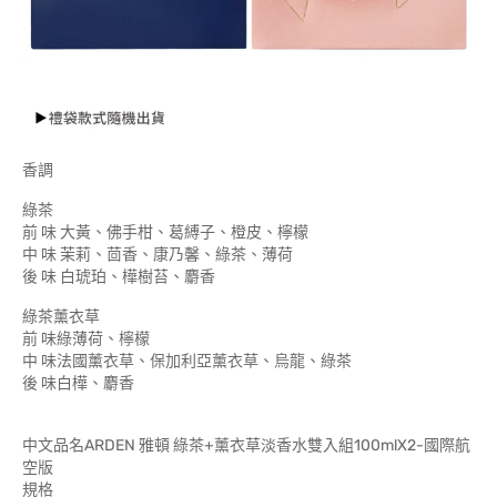
香調
綠茶
前 味 大黃、佛手柑、葛縛子、橙皮、檸檬
中 味 茉莉、茴香、康乃馨、綠茶、薄荷
後 味 白琥珀、樺樹苔、麝香
綠茶薰衣草
前 味綠薄荷、檸檬
中 味法國薰衣草、保加利亞薰衣草、烏龍、綠茶
後 味白樺、麝香
中文品名ARDEN 雅頓 綠茶+薰衣草淡香水雙入組100mlX2-國際航
空版
規格