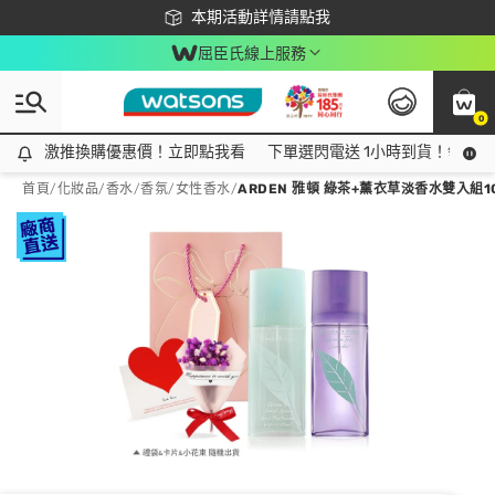
下載app最高回饋$350
本期活動詳情請點我
屈臣氏線上服務
0
激推換購優惠價！立即點我看
激推換購優惠價！立即點我看
下單選閃電送 1小時到貨！領神券
首頁
/
化妝品
/
香水/香氛
/
女性香水
/
ARDEN 雅頓 綠茶+薰衣草淡香水雙入組1