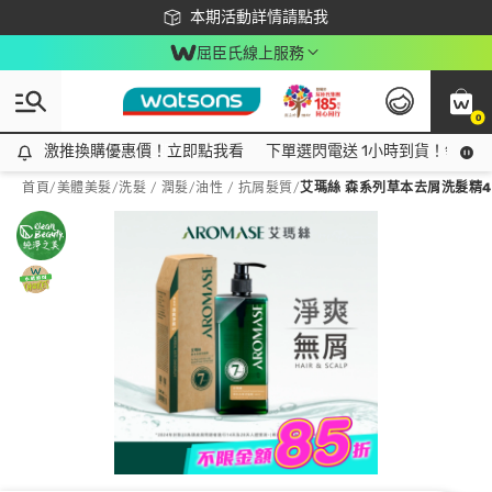
下載app最高回饋$350
本期活動詳情請點我
屈臣氏線上服務
0
激推換購優惠價！立即點我看
激推換購優惠價！立即點我看
下單選閃電送 1小時到貨！領神券
首頁
/
美體美髮
/
洗髮 / 潤髮
/
油性 / 抗屑髮質
/
艾瑪絲 森系列草本去屑洗髮精4