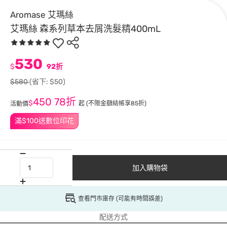
Aromase 艾瑪絲
艾瑪絲 森系列草本去屑洗髮精400mL
530
$
92折
$580
(省下: $50)
450
78折
$
起
(不限金額結帳享85折)
活動價
滿$100送數位印花
加入購物袋
查看門市庫存 (可能有時間誤差)
配送方式