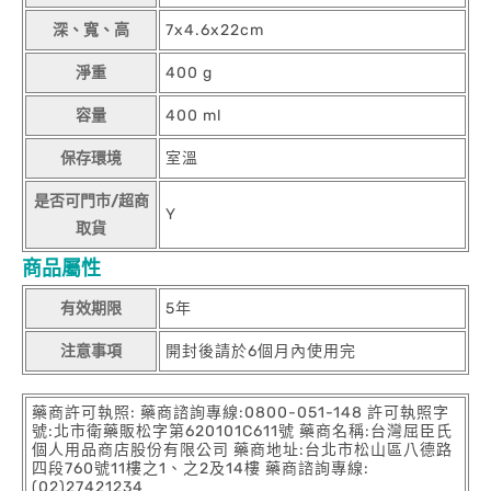
深、寬、高
7x4.6x22cm
淨重
400 g
容量
400 ml
保存環境
室溫
是否可門市/超商
Y
取貨
商品屬性
有效期限
5年
注意事項
開封後請於6個月內使用完
藥商許可執照: 藥商諮詢專線:0800-051-148 許可執照字
號:北市衛藥販松字第620101C611號 藥商名稱:台灣屈臣氏
個人用品商店股份有限公司 藥商地址:台北市松山區八德路
四段760號11樓之1、之2及14樓 藥商諮詢專線:
(02)27421234