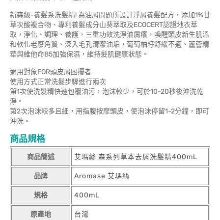
新森級-養髮系洗髮精! 為油屑問題所設計淨屑養髮配方，添加1%甘
草次酸複合物、專利養髮成分山葵萃取及ECOCERT認證地衣萃
取，淨化、調理、養護，三重功效洗淨油屑癢，喚醒頭皮新生肌溫
和軟化老廢角質、深入毛孔清潔油垢，葡萄柚籽舒緩不適、蘆薈精
華與維他命B5加強保濕，維持髮肌健康狀態。
適用對象FOR頭皮屑困擾者
使用方式正常洗髮步驟進行兩次
第1次使洗髮精快速包覆油污，泡沫較少，可於10-20秒後沖洗乾
淨。
第2次泡沫較多且細，用指腹按摩頭皮，使泡沫停留1-2分鐘，即可
沖洗。
商品規格
商品簡述
艾瑪絲 森系列草本去屑洗髮精400mL
品牌
Aromase 艾瑪絲
規格
400mL
原產地
台灣