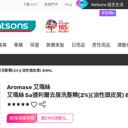
Watsons 屈氏生活
下載 APP
查詢門市
Blog
新登場!!
醫美
專櫃
保健
美體美髮
日用品
男性用品
運動
洗髮精(2%)(油性頭皮屑) 80ML
Aromase 艾瑪絲
艾瑪絲 5a捷利爾去屑洗髮精(2%)(油性頭皮屑) 
寵i會員獨享價
滿$100送數位印花