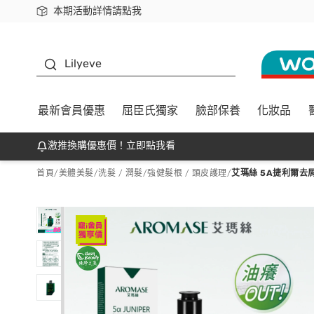
本期活動詳情請點我
下載app最高回饋$350
K beauty
Lilyeve
最新會員優惠
屈臣氏獨家
臉部保養
化妝品
激推換購優惠價！立即點我看
首頁
/
美體美髮
/
洗髮 / 潤髮
/
強健髮根 / 頭皮護理
/
艾瑪絲 5A捷利爾去屑