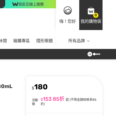
屈臣氏線上服務
0
嗨！您好
我的購物袋
休閒
箱購專區
隱形眼鏡
所有品牌
180
80mL
$
153
85折
$
起
(不限金額結帳享85
活動
價
折)