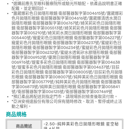
*選購前應先至眼科醫療院所或驗光所驗配，依產品說明書正確
配戴，並定期回診。
*露葳娜彩色日拋隱形眼鏡 衛部醫器製字第004615號/露葳娜彩
色月拋隱形眼鏡 衛部醫器製字第004616號/露葳娜清透水潤日
拋隱形眼鏡 衛部醫器製字第006767號/綺芙莉彩色日拋隱形眼
鏡 衛部醫器製字第005513號/綺芙莉彩色月拋隱形眼鏡 衛部醫
器製字第005210號/綺芙莉水潤日拋隱形眼鏡 衛部醫器製字第
005440號/寵愛彩色日拋隱形眼鏡 衛部醫器製字第006227號/
寵愛彩色月拋隱形眼鏡 衛部醫器製字第006237號/蜜緹彩色日
拋隱形眼鏡 衛部醫器製字第006234號/蜜緹彩色月拋隱形眼鏡
衛部醫器製字第006232號/蜜緹水透氧矽水膠隱形眼鏡 衛部醫
器製字第006952號/優潤日拋隱形眼鏡 衛部醫器製字第
006976號/媞蜜多彩色日拋隱形眼鏡 衛部醫器製字第004638
號/媞蜜多彩色月拋隱形眼鏡 衛部醫器製字第004637號/目荻
彩色日拋隱形眼鏡 衛部醫器製字第008005號/目荻彩色月拋隱
形眼鏡 衛部醫器製字第008007號/純粹美彩色日拋隱形眼鏡 衛
部醫器製字第005779號/純粹美彩色月拋隱形眼鏡 衛部醫器製
字第006873號/純粹美日拋隱形眼鏡 衛部醫器製字第005841
號/衛部醫器製字第006125號/衛部醫器製字第007469號
*預訂產品將配送到指定門市，請現場拆封檢查後取貨付款。
*亞洲安視達股份有限公司保有隨時修改、取消、暫停或終止活
動之權利。
商品規格
-2.50-純粹美彩色日拋隱形眼鏡 星空秘
商品簡述
境 6片裝