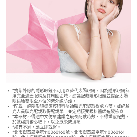
*抗紫外線的隱形眼鏡不可用以替代太陽眼鏡，因為隱形眼鏡無
法完全遮蓋眼睛及其周圍區域，建議配戴隱形眼鏡並搭配太陽
眼鏡給雙眼全方位的紫外線防護。
*配戴一般隱形眼鏡須經眼科醫師驗光配鏡取得處方箋，或經驗
光人員驗光配鏡取得配鏡單，並定期接受眼科醫師追蹤檢查
*本器材不得逾中文仿單建議之最長配戴時數、不得重覆配戴，
於就寢前務必取下，以免感染或潰瘍
*如有不適，應立即就醫。
*北市衛器廣字第110060160號、北市衛器廣字第110060161