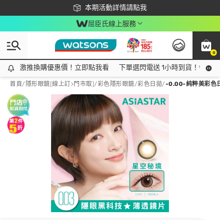
下載app最高回饋$350
本期活動詳情請點我
屈臣氏線上服務
0
激推換購優惠價！立即點我看
激推換購優惠價！立即點我看
下單選閃電送 1小時到貨！領神券
首頁
/
隱形眼鏡[線上訂>門市取]
/
彩色隱形眼鏡
/
彩色日拋
/
-0.00-純粹美彩