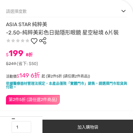
請選擇度數
ASIA STAR 純粹美
-2.50-純粹美彩色日拋隱形眼鏡 星空秘境 6片裝
199
$
8折
$249
(省下: $50)
149
6折
$
起
(第2件5折 (請任選2件商品))
活動價
依據醫療器材管理法規定，本產品僅限「實體門市」銷售，請選擇門市取貨與
付款。
第2件5折 (請任選2件商品)
加入購物袋